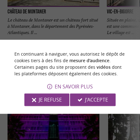
Château de Montaner
Vic-en-Bigorre
Le château de Montaner est un château fort situé
Située en plaine, 
à Montaner, dans le département des Pyrénées-
est une commune 
Atlantiques. Il ...
Le village est ...
7,1 km - Tarasteix
7,9 km - V
En continuant à naviguer, vous autorisez le dépôt de
cookies tiers à des fins de
mesure d'audience
.
Certaines pages du site proposent des
vidéos
dont
les plateformes déposent également des cookies.
EN SAVOIR PLUS
NOUS AVONS TESTÉ
POUR VOUS
JE REFUSE
J'ACCEPTE