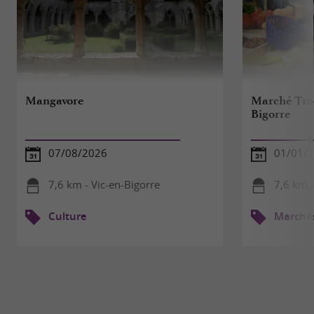
Mangavore
Marché Trad
Bigorre
07/08/2026
01/01/2
7,6 km - Vic-en-Bigorre
7,6 km -
Culture
Marché