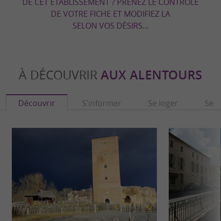
DE CET ÉTABLISSEMENT ? PRENEZ LE CONTRÔLE
DE VOTRE FICHE ET MODIFIEZ LA
SELON VOS DÉSIRS...
À DÉCOUVRIR
AUX ALENTOURS
Découvrir
S'informer
Se loger
Se r