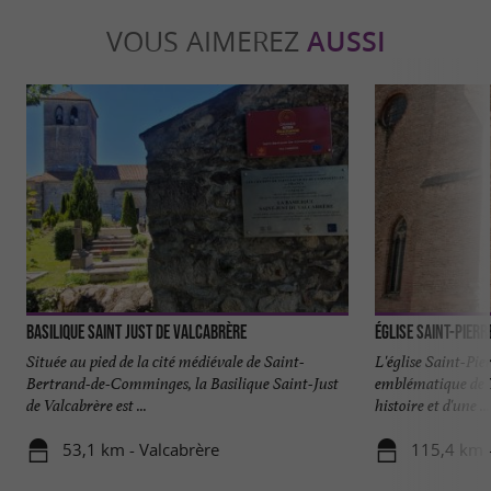
VOUS AIMEREZ
AUSSI
Basilique Saint Just de Valcabrère
Église Saint-Pierr
Située au pied de la cité médiévale de Saint-
L'église Saint-Pie
Bertrand-de-Comminges, la Basilique Saint-Just
emblématique de T
de Valcabrère est ...
histoire et d'une ...
53,1 km - Valcabrère
115,4 km 