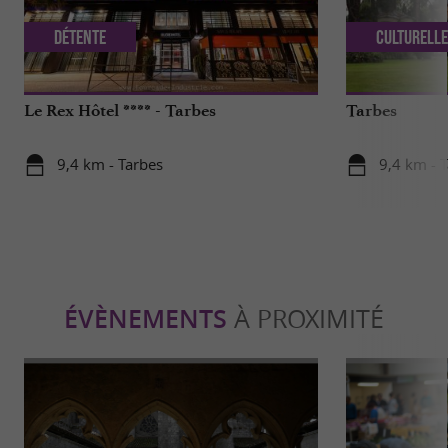
Détente
Culturell
Le Rex Hôtel **** - Tarbes
Tarbes
9,4 km - Tarbes
9,4 km - 
ÉVÈNEMENTS
À PROXIMITÉ