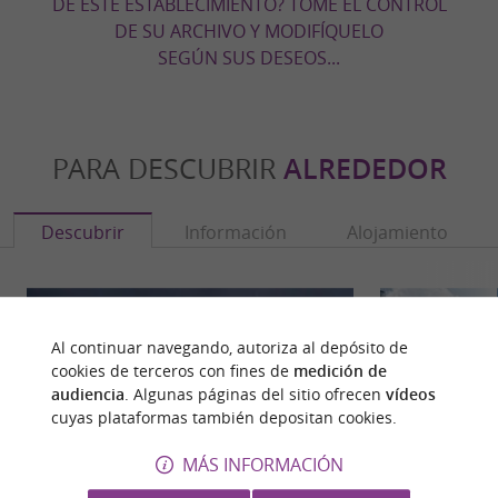
DE ESTE ESTABLECIMIENTO? TOME EL CONTROL
DE SU ARCHIVO Y MODIFÍQUELO
SEGÚN SUS DESEOS...
PARA DESCUBRIR
ALREDEDOR
Descubrir
Información
Alojamiento
Al continuar navegando, autoriza al depósito de
cookies de terceros con fines de
medición de
audiencia
. Algunas páginas del sitio ofrecen
vídeos
cuyas plataformas también depositan cookies.
MÁS INFORMACIÓN