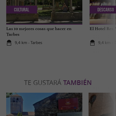
Cultural
Descanso
Las 10 mejores cosas que hacer en
El Hotel Rex 
Tarbes
9,4 km - Tarbes
9,4 km - 
TE GUSTARÁ
TAMBIÉN