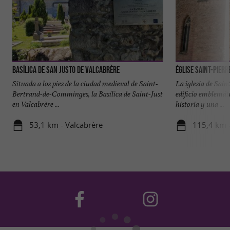
Basílica de San Justo de Valcabrère
Église Saint-Pierr
Situada a los pies de la ciudad medieval de Saint-
La iglesia de Sain
Bertrand-de-Comminges, la Basílica de Saint-Just
edificio emblemát
en Valcabrère ...
historia y una ...
53,1 km - Valcabrère
115,4 km 