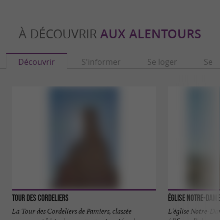
À DÉCOUVRIR
AUX ALENTOURS
Découvrir
S'informer
Se loger
Se r
Tour des Cordeliers
Église Notre-Dam
La Tour des Cordeliers de Pamiers, classée
L'église Notre-D