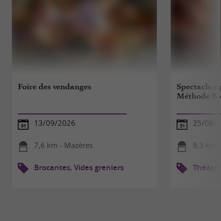
Foire des vendanges
Spectacle é
Méthode Bo
13/09/2026
25/08/
7,6 km - Mazères
8,3 km 
Brocantes, Vides greniers
Théâtre