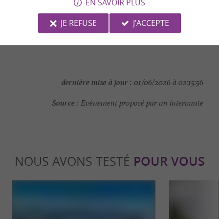
EN SAVOIR PLUS
CONTACTER L'ORGANISATEUR
JE REFUSE
J'ACCEPTE
SITE INTERNET DE L'ÉVÈNEMENT
dernière mise à jour :
01/06/2026 à 02:15:56
Source :
Evènement proposé par un internaute
NOUS AVONS TESTÉ
POUR VOUS