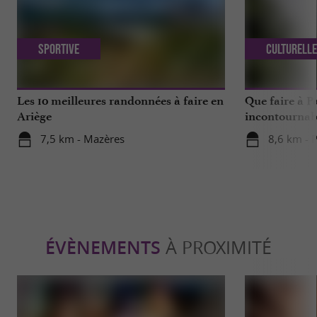
Sportive
Culturell
Les 10 meilleures randonnées à faire en
Que faire à P
Ariège
incontournable
7,5 km - Mazères
8,6 km - 
ÉVÈNEMENTS
À PROXIMITÉ