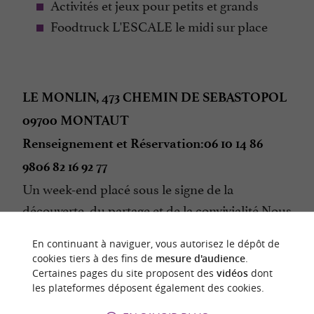
Activités et jeux pour petits et grands
Foodtruck L'ESCALE le midi sur place
LE MONLIN, 473 CHEMIN DE SEBASTOPOL
09700 MONTAUT
Renseignement et Réservation:
06 10 14 86
98
06 82 16 92 77
Un week-end placé sous le signe de la
découverte, du partage et de la convivialité.Nous
serons ravis de vous faire découvrir notre métier
En continuant à naviguer, vous autorisez le dépôt de
nos vignes et nos vins !
cookies tiers à des fins de
mesure d'audience
.
Nous vous attendons nombreux !!
Certaines pages du site proposent des
vidéos
dont
les plateformes déposent également des cookies.