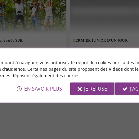
t Soirée SBK
FERMIER JUNIOR D'UN JOUR
07/08/2026
inuant à naviguer, vous autorisez le dépôt de cookies tiers à des fi
Ramonville-Saint-Agne
 d'audience
. Certaines pages du site proposent des
vidéos
dont le
ormes déposent également des cookies.
Divers
EN SAVOIR PLUS
JE REFUSE
J'A