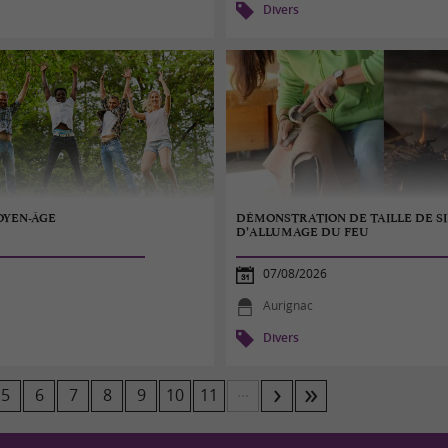
Divers
OYEN-ÂGE
DÉMONSTRATION DE TAILLE DE SI
D’ALLUMAGE DU FEU
07/08/2026
Aurignac
Divers
...
5
6
7
8
9
10
11