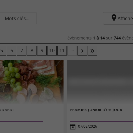
Mots clés...
Affiche
évènements
1 à 14
sur
744
évène
...
5
6
7
8
9
10
11
ENDREDI
FERMIER JUNIOR D'UN JOUR
07/08/2026