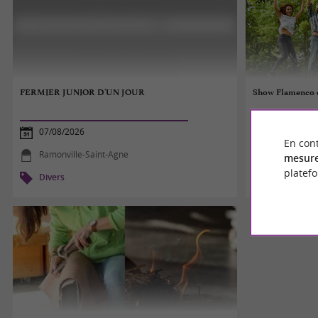
FERMIER JUNIOR D'UN JOUR
Show Flamenco e
07/08/2026
07/08/2026
En cont
Ramonville-Saint-Agne
Capvern
mesure
platef
Divers
Divers