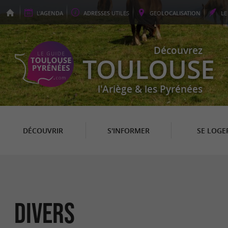
L'
AGENDA
ADRESSES
UTILES
GEO
LOCALISATION
L
Découvrez
TOULOUSE
l'Ariège & les Pyrénées
DÉCOUVRIR
S'INFORMER
SE LOGE
Divers