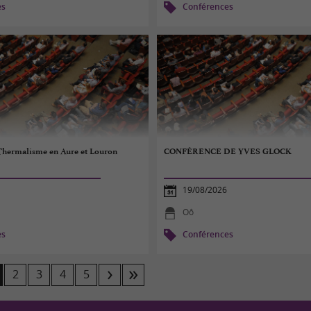
es
Conférences
 Thermalisme en Aure et Louron
CONFÉRENCE DE YVES GLOCK
19/08/2026
Oô
es
Conférences
2
3
4
5