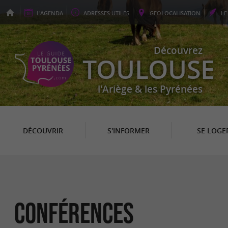
L'
AGENDA
ADRESSES
UTILES
GEO
LOCALISATION
L
Découvrez
TOULOUSE
l'Ariège & les Pyrénées
DÉCOUVRIR
S'INFORMER
SE LOGE
Conférences