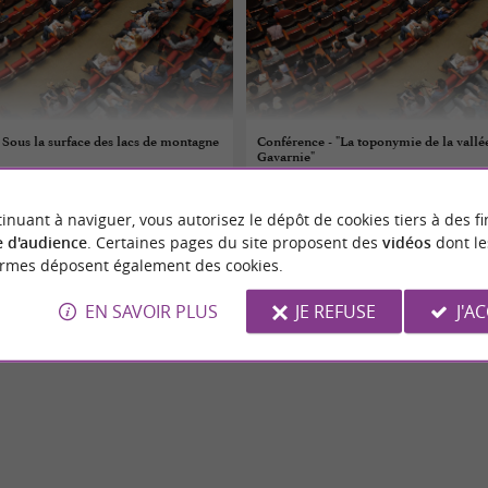
us la surface des lacs de montagne
Conférence - "La toponymie de la vallé
Gavarnie"
10/08/2026
inuant à naviguer, vous autorisez le dépôt de cookies tiers à des fi
Luz-Saint-Sauveur
 d'audience
. Certaines pages du site proposent des
vidéos
dont le
ormes déposent également des cookies.
es
Conférences
EN SAVOIR PLUS
JE REFUSE
J'A