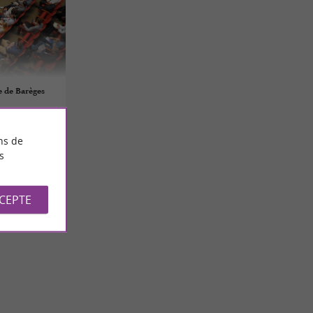
e de Barèges
ns de
s
CCEPTE