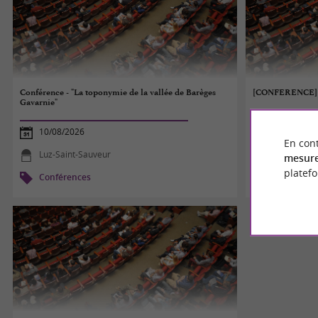
Conférence - "La toponymie de la vallée de Barèges
[CONFERENCE] So
Gavarnie"
10/08/2026
10/08/2026
En cont
Luz-Saint-Sauveur
Cauterets
mesure
platef
Conférences
Conférenc