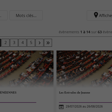
.
Mots clés...
Affiche
évènements
1 à 14
sur
63
évène
2
3
4
5
RÉNÉENNES
Les Estivales de Jeanne
29/07/2026 au 26/08/2026