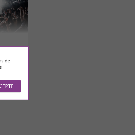
ns de
s
CCEPTE