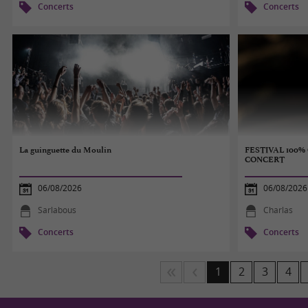
Concerts
Concerts
La guinguette du Moulin
FESTIVAL 100
CONCERT
06/08/2026
06/08/2026
Sarlabous
Charlas
Concerts
Concerts
1
2
3
4