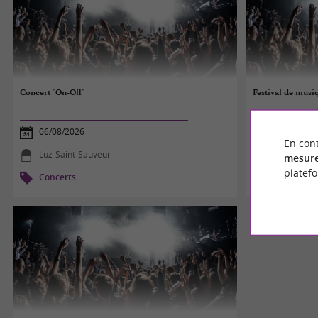
Concert "On-Off"
Festival de musi
06/08/2026
06/08/2026
En cont
Luz-Saint-Sauveur
Gèdre
mesure
platef
Concerts
Concerts