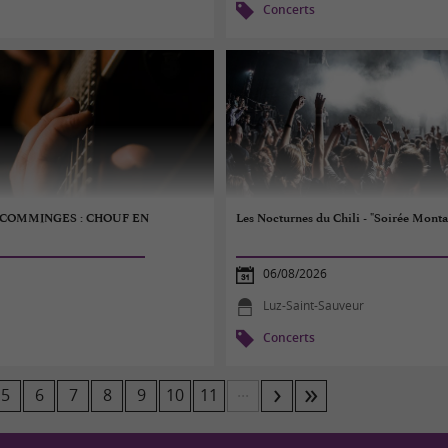
Concerts
% COMMINGES : CHOUF EN
Les Nocturnes du Chili - "Soirée Mont
06/08/2026
Luz-Saint-Sauveur
Concerts
...
5
6
7
8
9
10
11