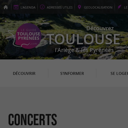
L'
AGENDA
ADRESSES
UTILES
GEO
LOCALISATION
L
Découvrez
TOULOUSE
l'Ariège & les Pyrénées
DÉCOUVRIR
S'INFORMER
SE LOGE
Concerts