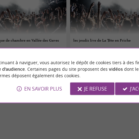
que de chambre en Vallée des Gaves
les jeudis live de La Tête en Friche
06/08/2026
inuant à naviguer, vous autorisez le dépôt de cookies tiers à des fi
Bagnères-de-Bigorre
 d'audience
. Certaines pages du site proposent des
vidéos
dont le
ormes déposent également des cookies.
Concerts
EN SAVOIR PLUS
JE REFUSE
J'A