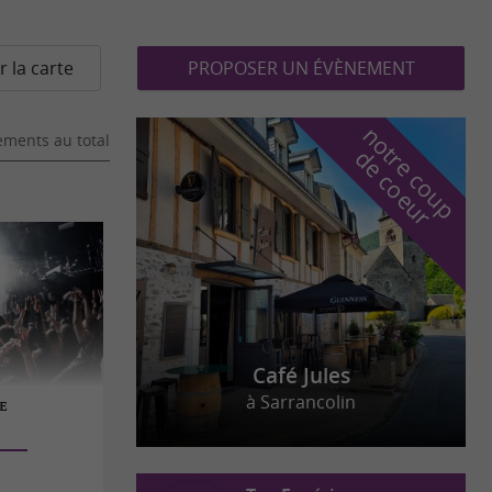
r la carte
PROPOSER UN ÉVÈNEMENT
n
o
t
e
c
o
u
p
e
c
o
e
u
ments au total
r
d
r
Café Jules
à Sarrancolin
E