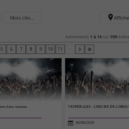
Mots clés...
Affiche
évènements
1 à 14
sur
599
évène
...
5
6
7
8
9
10
11
Tiers-Lieu Amassa
VESPÉRALES - L'HEURE DE L'ORGU
06/08/2026