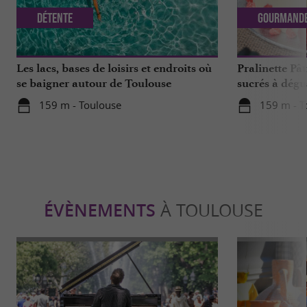
Détente
Gourmand
Les lacs, bases de loisirs et endroits où
Pralinette Pât
se baigner autour de Toulouse
sucrés à dégu
de Toulouse
159 m - Toulouse
159 m - T
ÉVÈNEMENTS
À TOULOUSE