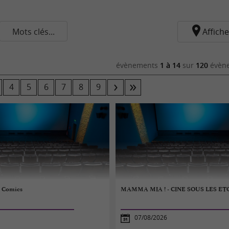
Mots clés...
Affiche
évènements
1 à 14
sur
120
évène
4
5
6
7
8
9
: Comics
MAMMA MIA ! - CINE SOUS LES ET
07/08/2026