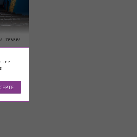
S - TERRES
ns de
s
CCEPTE