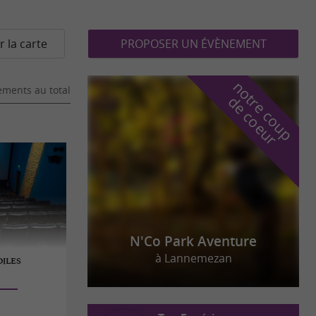
r la carte
PROPOSER UN ÉVÈNEMENT
n
o
t
e
c
o
u
p
e
c
o
e
u
ments au total
r
d
r
N'Co Park Aventure
à Lannemezan
OILES