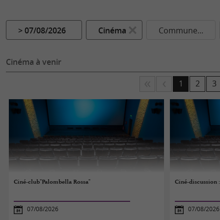
> 07/08/2026
Cinéma
Commune...
Cinéma à venir
1
2
3
Ciné-club"Palombella Rossa"
Ciné-discussion 
07/08/2026
07/08/2026