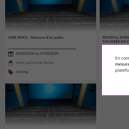
CINE DOCU : Mémoire d’un jardin
FESTIVAL INTE
VIVANTES EN
06/08/2026 au 07/08/2026
03/08/2026
En cont
Saint-Laurent-de-Neste
Soueich
mesure
platef
Cinéma
Cinéma