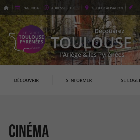
L'
AGENDA
ADRESSES
UTILES
GEO
LOCALISATION
L
Découvrez
TOULOUSE
l'Ariège & les Pyrénées
DÉCOUVRIR
S'INFORMER
SE LOGE
Cinéma