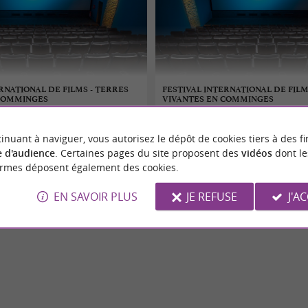
RNATIONAL DE FILMS - TERRES
FESTIVAL INTERNATIONAL DE FILM
 COMMINGES
VIVANTES EN COMMINGES
 au 08/08/2026
03/08/2026 au 08/08/2026
inuant à naviguer, vous autorisez le dépôt de cookies tiers à des fi
Soueich
 d'audience
. Certaines pages du site proposent des
vidéos
dont le
ormes déposent également des cookies.
Cinéma
EN SAVOIR PLUS
JE REFUSE
J'A