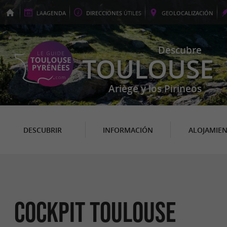
LA
AGENDA
DIRECCIONES
ÚTILES
GEO
LOCALIZACIÓN
Descubre
TOULOUSE
Ariège y los Pirineos
DESCUBRIR
INFORMACIÓN
ALOJAMIE
Cockpit Toulouse