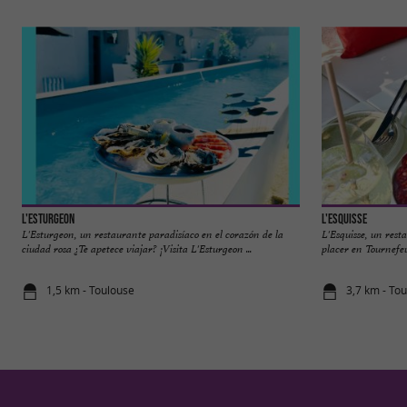
L'Esturgeon
L'esquisse
L'Esturgeon, un restaurante paradisíaco en el corazón de la
L'Esquisse, un res
ciudad rosa ¿Te apetece viajar? ¡Visita L'Esturgeon ...
placer en Tournefeui
1,5 km - Toulouse
3,7 km - Tou