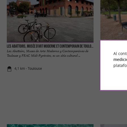
Les Abattoirs, Musée d’Art moderne et contemporain de Toulouse et FRAC Midi-Pyrénées
Jardin Raymond VI
Les Abattoirs, Museo de Arte Moderno y Contemporáneo de
El Jardín Raymond 
Al cont
Toulouse y FRAC Midi-Pyrénées, es un sitio cultural ...
agradable, situado 
medici
Fue ...
plataf
4,1 km - Toulouse
4,2 km - To