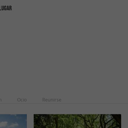
 LUGAR
n
Ocio
Reunirse