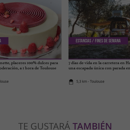
a
Estancias / Fines de semana
inette, placeres 100% dulces para
7 días de vida en la carretera en 
oderación, a 1 hora de Toulouse
una escapada única con parada en
ulouse
5,3 km - Toulouse
TE GUSTARÁ
TAMBIÉN