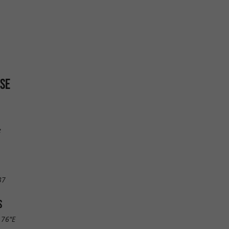
SE
e
37
S
.76"E