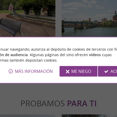
Hospice de la Grave
VI es un espacio verde moderno y
El Hospicio de la Grave, situado en el barr
inuar navegando, autoriza al depósito de cookies de terceros con f
en Toulouse, que ofrece vistas al Garona.
de Toulouse, es un notable complejo arquitect
ón de audiencia
. Algunas páginas del sitio ofrecen
vídeos
cuyas
ormas también depositan cookies.
ulouse
4,2 km - Toulouse
MÁS INFORMACIÓN
ME NIEGO
AC
PROBAMOS
PARA TI