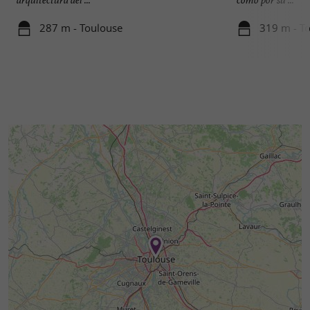
287 m - Toulouse
319 m - T