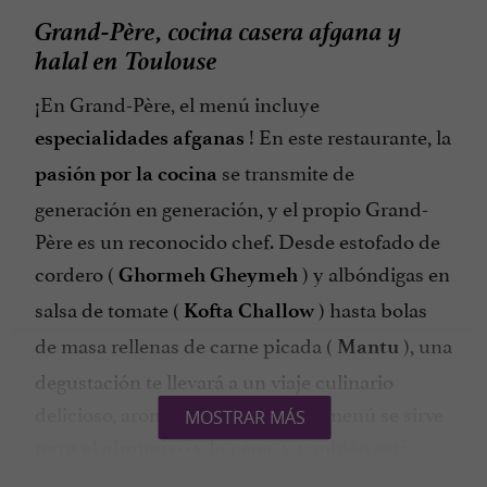
Grand-Père, cocina casera afgana y
halal en Toulouse
¡En Grand-Père, el menú incluye
! En este restaurante, la
especialidades afganas
se transmite de
pasión por la cocina
generación en generación, y el propio Grand-
Père es un reconocido chef. Desde estofado de
cordero (
) y albóndigas en
Ghormeh Gheymeh
salsa de tomate (
) hasta bolas
Kofta Challow
de masa rellenas de carne picada (
), una
Mantu
degustación te llevará a un viaje culinario
delicioso, aromático y picante. El menú se sirve
MOSTRAR MÁS
, y también está
para el almuerzo y la cena
disponible para entrega a domicilio a través de