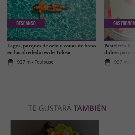
Descanso
Gastronom
Lagos, parques de ocio y zonas de baño
Pastelería Pra
en los alrededores de Tolosa
dulces para d
a 1 hora de T
927 m - Toulouse
927 m - T
TE GUSTARÁ
TAMBIÉN