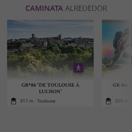
CAMINATA
ALREDEDOR
GR®86 "DE TOULOUSE À
GR 861 P
LUCHON"
317 m - Toulouse
359 m -