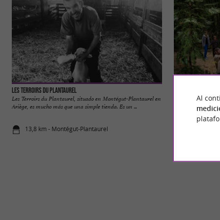
Les Terroirs du Plantaurel
Xploria La forêt à
Al cont
Les Terroirs du Plantaurel, situado en Montégut-Plantaurel en
¡Inmersión, confro
Ariège, es mucho más que una simple tienda. Es un ...
garantizadas! Xplori
medici
plataf
13,8 km - Montégut-Plantaurel
14,1 km - Le