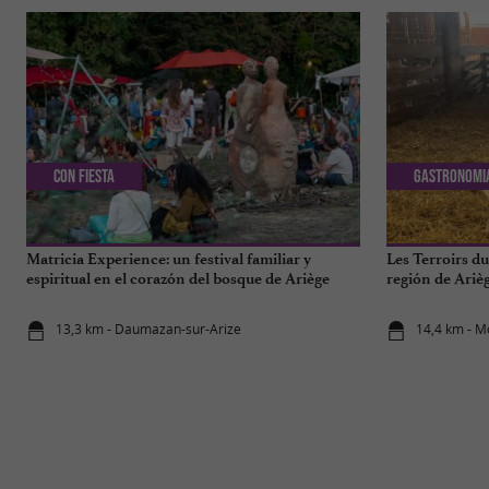
Con Fiesta
Gastronomi
Matricia Experience: un festival familiar y
Les Terroirs d
espiritual en el corazón del bosque de Ariège
región de Ariè
13,3 km - Daumazan-sur-Arize
14,4 km - M