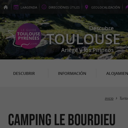
LA
AGENDA
DIRECCIONES
ÚTILES
GEO
LOCALIZACIÓN
Descubre
TOULOUSE
Ariège y los Pirineos
DESCUBRIR
INFORMACIÓN
ALOJAMIE
inicio
Turi
Camping le Bourdieu