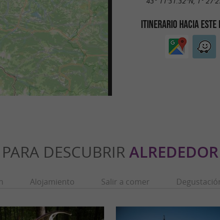
43° 11'31.32"N, 1° 27'2
ITINERARIO HACIA ESTE
PARA DESCUBRIR
ALREDEDOR
n
Alojamiento
Salir a comer
Degustació