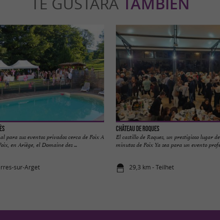
TE GUSTARÁ
TAMBIÉN
ès
Château de Roques
l para sus eventos privados cerca de Foix A
El castillo de Roques, un prestigioso lugar d
oix, en Ariège, el Domaine des ...
minutos de Foix Ya sea para un evento profesi
erres-sur-Arget
29,3 km - Teilhet