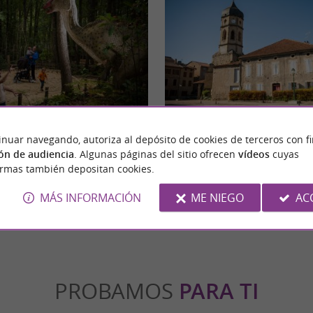
 explorer le temps
Le Mas d’Azil
inuar navegando, autoriza al depósito de cookies de terceros con f
ntación y emociones fuertes están
Le Mas d'Azil es una pequeña y pintoresca 
a es un espacio de diversión y ...
situada en el departamento de Ariège, en el 
ón de audiencia
. Algunas páginas del sitio ofrecen
vídeos
cuyas
ormas también depositan cookies.
 Mas-d'Azil
14,8 km - Le Mas-d'Azil
MÁS INFORMACIÓN
ME NIEGO
AC
PROBAMOS
PARA TI