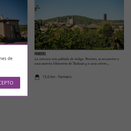
Pamiers
ines de
ciudad francesa
La comuna más poblada de Ariège, Pamiers, se encuentra a
corazón de ...
unos sesenta kilómetros de Toulouse y a unos veinte ...
15,0 km - Pamiers
CEPTO