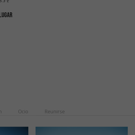
5.3"E
 LUGAR
n
Ocio
Reunirse