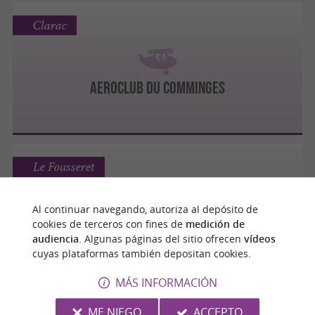
Clarac
AEROCLUB DU COMMINGES
Le Fousseret
Al continuar navegando, autoriza al depósito de
cookies de terceros con fines de
medición de
ADVENTURE TOULOUSE PARAMOTEUR
audiencia
. Algunas páginas del sitio ofrecen
vídeos
cuyas plataformas también depositan cookies.
MÁS INFORMACIÓN
Lherm
ME NIEGO
ACCEPTO