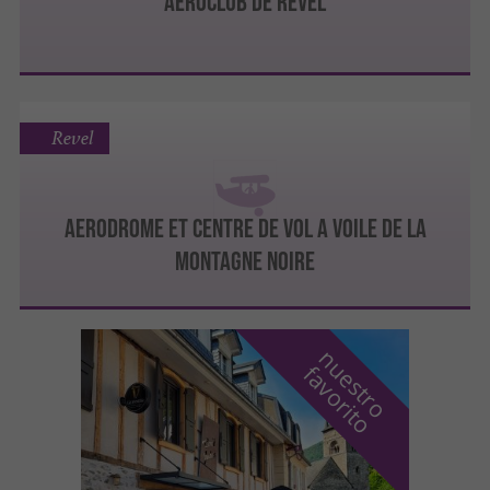
AÉROCLUB DE REVEL
Revel
AERODROME ET CENTRE DE VOL A VOILE DE LA
MONTAGNE NOIRE
n
u
e
s
t
r
o
a
v
o
r
i
t
f
o