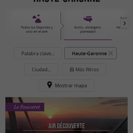
Todos los Deportes y
Avión, ultraligero,
Helicópter
ocio en el aire
planeador
Palabra clave...
Haute-Garonne
Ciudad...
Más filtros
Mostrar mapa
Le Fousseret
Air Découverte