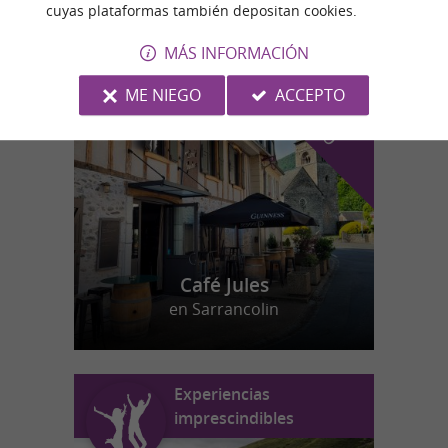
cuyas plataformas también depositan cookies.
MÁS INFORMACIÓN
n
u
e
s
t
r
o
a
v
o
r
i
t
f
o
ME NIEGO
ACCEPTO
Café Jules
en Sarrancolin
Experiencias
imprescindibles