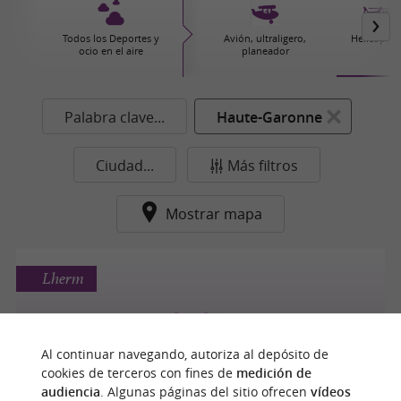
Todos los Deportes y
Avión, ultraligero,
Helicópter
ocio en el aire
planeador
Palabra clave...
Haute-Garonne
Ciudad...
Más filtros
Mostrar mapa
Lherm
Al continuar navegando, autoriza al depósito de
AÉRODROME DE MURET
cookies de terceros con fines de
medición de
audiencia
. Algunas páginas del sitio ofrecen
vídeos