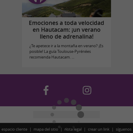
Emociones a toda velocidad
en Hautacam: ¡un verano
lleno de adrenalina!
¿Te apetece ir a la montaña en verano? ¡Es
posible! La guía Toulouse-Pyrénées
recomienda Hautacam. ...
espacio cliente
mapa del sitio
nota legal
crear un link
síguenos