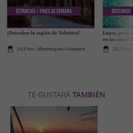
Estancias / Fines de semana
Descanso
¡Descubre la región de Volvestre!
Lagos, parque
en los alrede
24,9 km - Montesquieu-Volvestre
26,3 km -
TE GUSTARÁ
TAMBIÉN