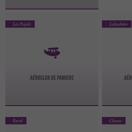
Les Pujols
Laloubère
AÉROCLUB DE PAMIERS
AÉR
Revel
Clarac