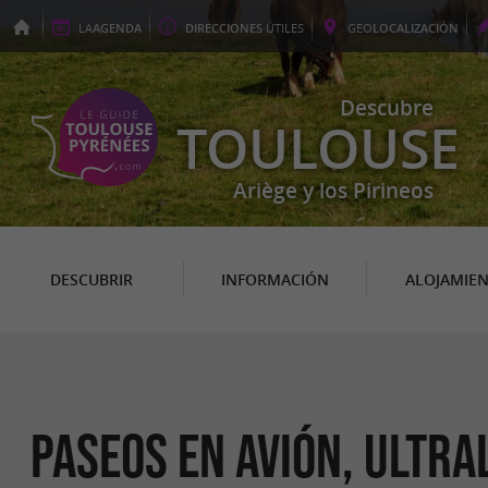
LA
AGENDA
DIRECCIONES
ÚTILES
GEO
LOCALIZACIÓN
Descubre
TOULOUSE
Ariège y los Pirineos
DESCUBRIR
INFORMACIÓN
ALOJAMIE
Paseos en avión, ultra