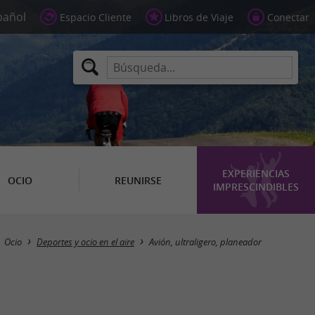
Espacio Cliente
Libros de Viaje
Conectar
EXPERIENCIAS
OCIO
REUNIRSE
IMPRESCINDIBLES
Masquer la carte
Ocio
Deportes y ocio en el aire
Avión, ultraligero, planeador