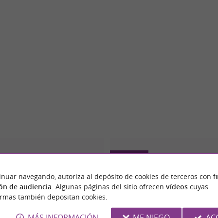
Balma
inuar navegando, autoriza al depósito de cookies de terceros con f
ón de audiencia
. Algunas páginas del sitio ofrecen
vídeos
cuyas
ormas también depositan cookies.
MÁS INFORMACIÓN
ME NIEGO
AC