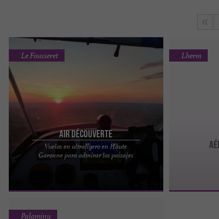
Le Fousseret
Lherm
Air Découverte
AÉ
Vuelos en ultraligero en Haute
Air Découverte, vuelos en ultraligero para
Garonne para admirar los paisajes
admirar la belleza del Alto Garona Surca los
cielos con total seguridad ...
Palaminy