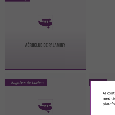
AÉROCLUB DE PALAMINY
Bagnères-de-Luchon
Revel
Al cont
medici
plataf