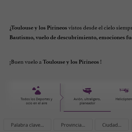
vistos desde el cielo siemp
¿Toulouse y los Pirineos
Bautismo, vuelo de descubrimiento, emociones fue
¡Buen vuelo a
!
Toulouse y los Pirineos
Todos los Deportes y
Avión, ultraligero,
Helicópter
ocio en el aire
planeador
Palabra clave...
Provincia...
Ciudad...