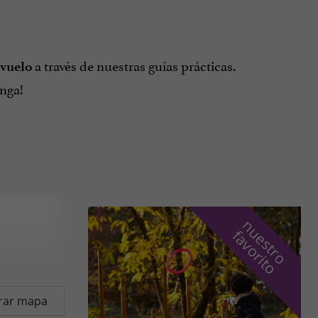
a través de nuestras guías prácticas.
vuelo
enga!
n
u
e
s
t
r
o
a
v
o
r
i
t
f
o
rar mapa