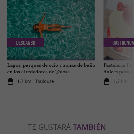
Descanso
Gastronom
Lagos, parques de ocio y zonas de baño
Pastelería Pra
en los alrededores de Tolosa
dulces para d
a 1 hora de T
1,7 km - Toulouse
1,7 km - 
TE GUSTARÁ
TAMBIÉN