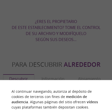
¿ERES EL PROPIETARIO
DE ESTE ESTABLECIMIENTO? TOME EL CONTROL
DE SU ARCHIVO Y MODIFÍQUELO
SEGÚN SUS DESEOS...
PARA DESCUBRIR
ALREDEDOR
Descubrir
Información
Alojamiento
Al continuar navegando, autoriza al depósito de
cookies de terceros con fines de
medición de
audiencia
. Algunas páginas del sitio ofrecen
vídeos
cuyas plataformas también depositan cookies.