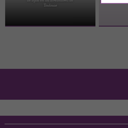
Waterjump en Toulouse: la sensación del verano
Toulouse
con Aquaparc Toulouse ¿Quieres probar el salto
acuático más ...