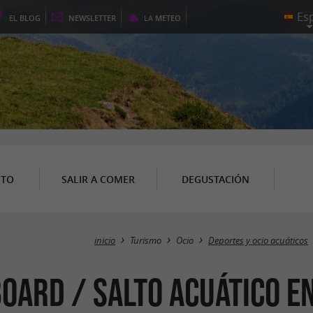
EL
BLOG
NEWSLETTER
LA
METEO
NTO
SALIR A COMER
DEGUSTACIÓN
inicio
Turismo
Ocio
Deportes y ocio acuáticos
board / Salto acuático 