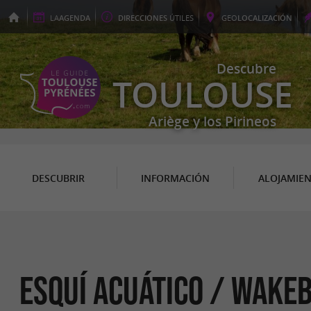
LA
AGENDA
DIRECCIONES
ÚTILES
GEO
LOCALIZACIÓN
Descubre
TOULOUSE
Ariège y los Pirineos
DESCUBRIR
INFORMACIÓN
ALOJAMIE
Esquí acuático / Wake