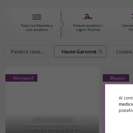
Todos los Deportes y
Parques acuáticos /
Canoas
ocio acuáticos
Lagos / Piscinas
Pi
Palabra clave...
Haute-Garonne
Ciudad.
Montgeard
Blagnac
Al cont
medici
plataf
Aquaparc Toulouse
El especialista indiscutible en saltos
BL
de agua en los alrededores de