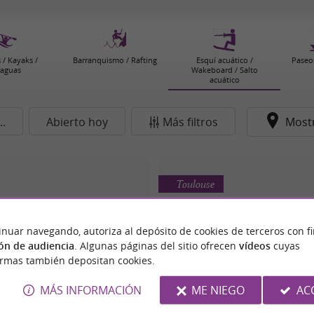
 / Kayaks /
Barranquismo / Rafting
Esquí acuático /
Paseo
raguas
Wakeboard / Salto
acuático
..
Abierto hoy
Más filtros
Most
Toulouse
inuar navegando, autoriza al depósito de cookies de terceros con f
ón de audiencia
. Algunas páginas del sitio ofrecen
vídeos
cuyas
ormas también depositan cookies.
MÁS INFORMACIÓN
ME NIEGO
AC
AGNAC SKI NAUTIQUE
SKI CLUB DE LA PÉNIC