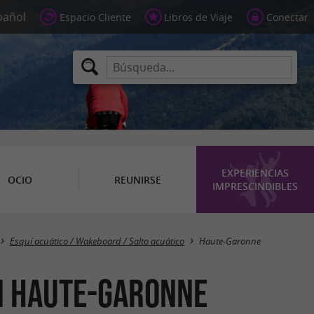
Espacio Cliente
Libros de Viaje
Conectar
EXPERIENCIAS
OCIO
REUNIRSE
IMPRESCINDIBLES
Masquer la carte
Esquí acuático / Wakeboard / Salto acuático
Haute-Garonne
en Haute-Garonne