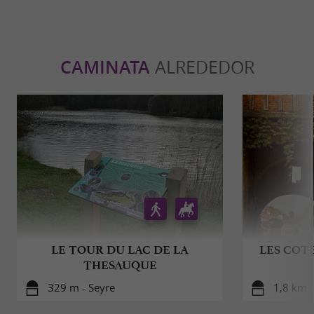
CAMINATA
ALREDEDOR
LE TOUR DU LAC DE LA
LES COT
THESAUQUE
329 m - Seyre
1,8 km -