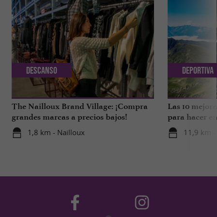
Descanso
Deportiva
The Nailloux Brand Village: ¡Compra
Las 10 mejore
grandes marcas a precios bajos!
para hacer en
1,8 km - Nailloux
11,9 km -