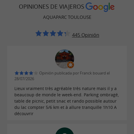
para una comodidad óptima.
OPINIONES DE VIAJEROS
AQUAPARC TOULOUSE
445 Opinión
El mejor lugar para saltar al agua cerca
de Toulouse para los amantes de las
emociones fuertes.
Si buscas una
actividad emocionante cerca de
Opinión publicada por Franck bouard el
,
es el lugar ideal
Toulouse
Aquaparc Toulouse
28/07/2026
para
y afrontar retos con
superar tus límites
Lieux vraiment très agréable très nature mais il y a
beaucoup de monde le week-end. Parking ombragé,
amigos. Perfecto para
, grupos,
jóvenes
table de picnic, petit snac et rando possible autour
, cumpleaños
despedidas de soltero/a
du lac compter 5/6 km et à allure tranquille 1h10 A
découvrir
deportivos o incluso actividades
de team
, el
es una
building
salto acuático de
Nailloux