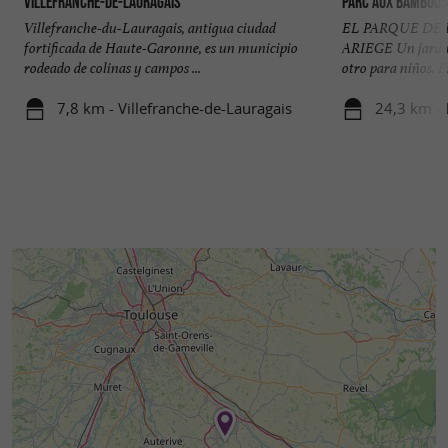
Villefranche-de-Lauragais
Parc aux Bambous
Villefranche-du-Lauragais, antigua ciudad
EL PARQUE DE
fortificada de Haute-Garonne, es un municipio
ARIEGE Un jardín 
rodeado de colinas y campos ...
otro para niños. E
7,8 km - Villefranche-de-Lauragais
24,3 km -