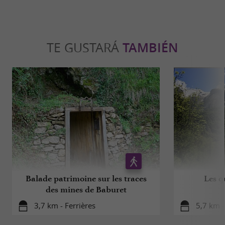
TE GUSTARÁ
TAMBIÉN
Balade patrimoine sur les traces
Les q
des mines de Baburet
3,7 km - Ferrières
5,7 km -