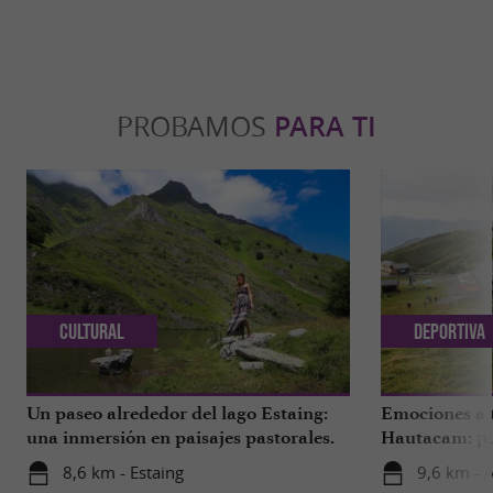
PROBAMOS
PARA TI
Cultural
Deportiva
Un paseo alrededor del lago Estaing:
Emociones a 
una inmersión en paisajes pastorales.
Hautacam: ¡u
adrenalina!
8,6 km - Estaing
9,6 km - 