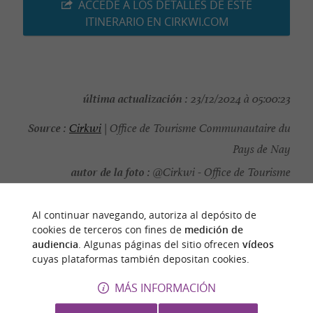
ACCEDE A LOS DETALLES DE ESTE
ITINERARIO EN CIRKWI.COM
última actualización :
23/12/2024 à 05:00:23
Source :
Cirkwi
| Office de Tourisme Communautaire du
Pays de Nay
autor de la foto :
@Cirkwi - Office de Tourisme
Communautaire du Pays de Nay
Al continuar navegando, autoriza al depósito de
cookies de terceros con fines de
medición de
audiencia
. Algunas páginas del sitio ofrecen
vídeos
cuyas plataformas también depositan cookies.
PARA DESCUBRIR
ALREDEDOR
MÁS INFORMACIÓN