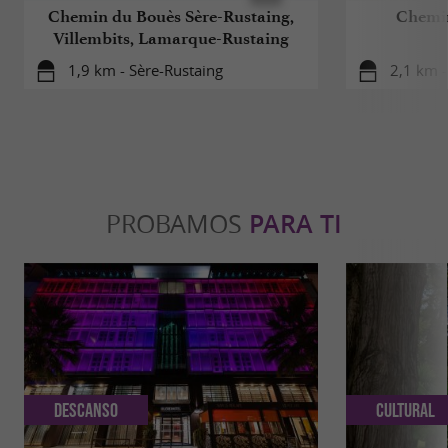
Chemin du Bouès Sère-Rustaing,
Chemin
Villembits, Lamarque-Rustaing
1,9 km - Sère-Rustaing
2,1 km -
PROBAMOS
PARA TI
Descanso
Cultural