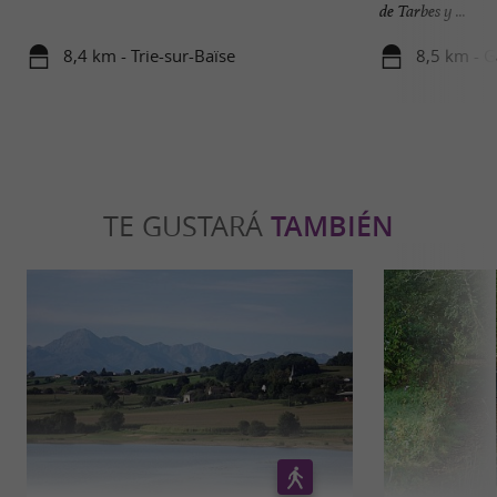
de Tarbes y ...
8,4 km - Trie-sur-Baïse
8,5 km - G
TE GUSTARÁ
TAMBIÉN