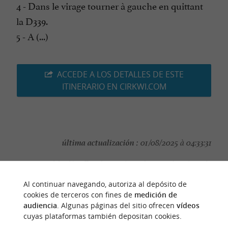
4 - Dans le virage tourner à gauche en quittant
la D339.
5 - A (...)
ACCEDE A LOS DETALLES DE ESTE
ITINERARIO EN CIRKWI.COM
última actualización :
01/08/2025 à 04:33:31
Source :
Cirkwi
| Office de Tourisme du Pays de Trie et du
Magnoac
Al continuar navegando, autoriza al depósito de
autor de la foto :
cookies de terceros con fines de
medición de
Office de Tourisme
audiencia
. Algunas páginas del sitio ofrecen
vídeos
cuyas plataformas también depositan cookies.