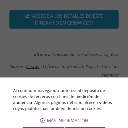
ACCEDE A LOS DETALLES DE ESTE
ITINERARIO EN CIRKWI.COM
última actualización :
01/08/2025 à 04:16:50
Source :
Cirkwi
| Office de Tourisme du Pays de Trie et du
Magnoac
autor de la foto :
Office de Tourisme
Al continuar navegando, autoriza al depósito de
cookies de terceros con fines de
medición de
audiencia
. Algunas páginas del sitio ofrecen
vídeos
cuyas plataformas también depositan cookies.
PARA DESCUBRIR
ALREDEDOR
MÁS INFORMACIÓN