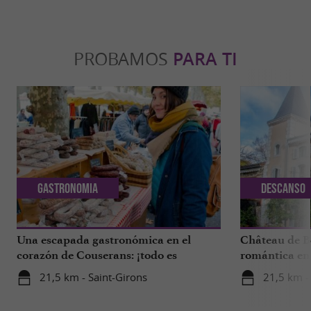
PROBAMOS
PARA TI
Gastronomia
Descanso
Una escapada gastronómica en el
Château de B
corazón de Couserans: ¡todo es
romántica en 
delicioso en Saint-Girons!
21,5 km - Saint-Girons
21,5 km -