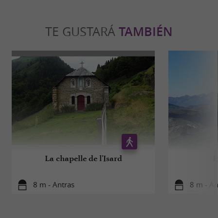
TE GUSTARÁ
TAMBIÉN
La chapelle de l'Isard
P
8 m - Antras
8 m - An