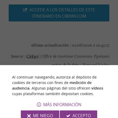
ACCEDE A LOS DETALLES DE ESTE
ITINERARIO EN CIRKWI.COM
última actualización :
02/08/2026 à 01:45:27
Source :
Cirkwi
| Office de tourisme Couserans Pyrénées
autor de la foto :
Bernard Nadau
Al continuar navegando, autoriza al depósito de
cookies de terceros con fines de
medición de
audiencia
. Algunas páginas del sitio ofrecen
vídeos
cuyas plataformas también depositan cookies.
PARA DESCUBRIR
ALREDEDOR
MÁS INFORMACIÓN
Descubrir
Información
Alojamiento
ME NIEGO
ACCEPTO