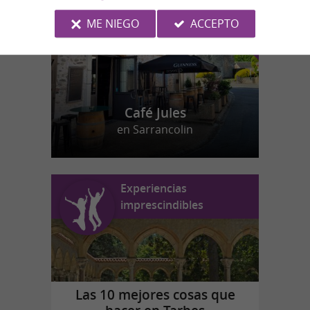
ME NIEGO
ACCEPTO
Café Jules
en Sarrancolin
Experiencias
imprescindibles
Las 10 mejores cosas que