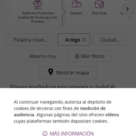
Todos los Productos
Quesos
Foie Gras
Comida pr
locales de Toulouse y los
Cons
Pirineos
Palabra clave...
Ariège
Ciudad...
Abierto hoy
Más filtros
Mostrar mapa
Ningún resultado en esta categoría y ciudad de
momento...
Al continuar navegando, autoriza al depósito de
cookies de terceros con fines de
medición de
audiencia
. Algunas páginas del sitio ofrecen
vídeos
cuyas plataformas también depositan cookies.
n
u
e
s
t
r
o
a
v
o
r
i
t
f
o
MÁS INFORMACIÓN