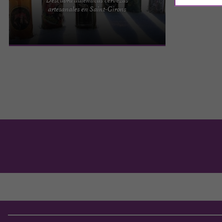
La cervecería de Ariège es ante todo una historia
artesanales en Saint-Girons
de pasión y de familia. Pierre-Jean, Marie-Hélène,
Bastien y ...