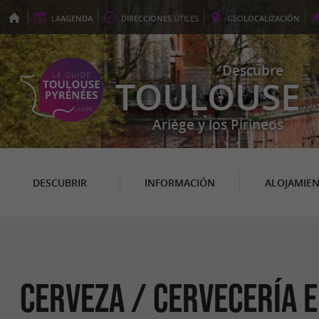
LA
AGENDA
DIRECCIONES
ÚTILES
GEO
LOCALIZACIÓN
Descubre
TOULOUSE
Ariège y los Pirineos
DESCUBRIR
INFORMACIÓN
ALOJAMIE
Cerveza / Cervecería e