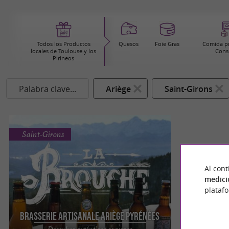
Todos los Productos
Quesos
Foie Gras
Comida pr
locales de Toulouse y los
Cons
Pirineos
Palabra clave...
Ariège
Saint-Girons
Saint-Girons
Al cont
medici
plataf
Brasserie Artisanale Ariège Pyrénées
Descubra auténticas cervezas