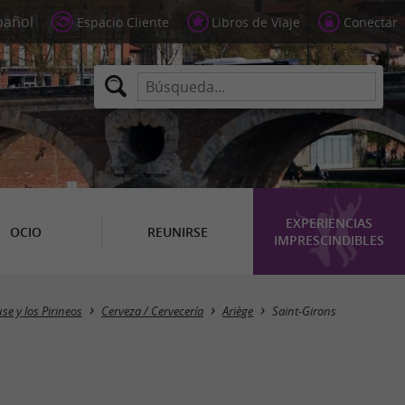
Espacio Cliente
Libros de Viaje
Conectar
EXPERIENCIAS
OCIO
REUNIRSE
IMPRESCINDIBLES
Masquer la carte
se y los Pirineos
Cerveza / Cervecería
Ariège
Saint-Girons