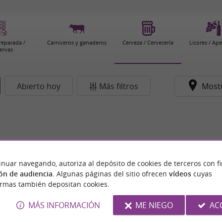
eparada /
Carniceros y ganaderos
Cerveza / Cervecería
Licores / Ape
ervas
Abierto hoy
Más filtros
Most
inuar navegando, autoriza al depósito de cookies de terceros con f
ón de audiencia
. Algunas páginas del sitio ofrecen
vídeos
cuyas
ormas también depositan cookies.
MÁS INFORMACIÓN
ME NIEGO
AC