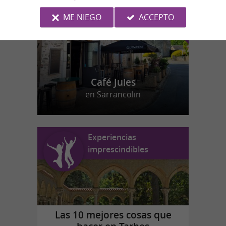
ME NIEGO
ACCEPTO
Café Jules
en Sarrancolin
Experiencias
imprescindibles
Las 10 mejores cosas que