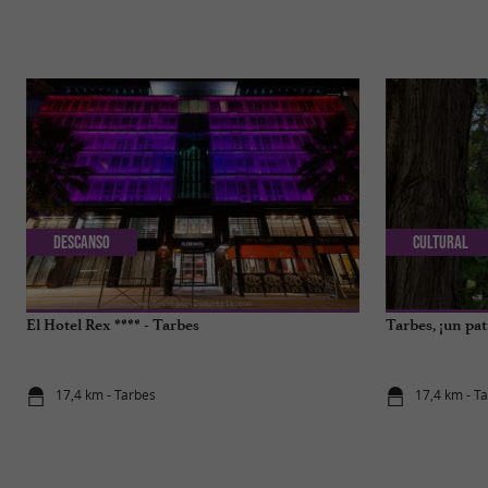
Descanso
Cultural
El Hotel Rex **** - Tarbes
Tarbes, ¡un pa
17,4 km - Tarbes
17,4 km - T