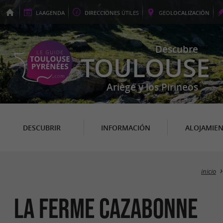
LA
AGENDA
DIRECCIONES
ÚTILES
GEO
LOCALIZACIÓN
Descubre
TOULOUSE
Ariège y los Pirineos
DESCUBRIR
INFORMACIÓN
ALOJAMIE
inicio
LA FERME CAZABONNE