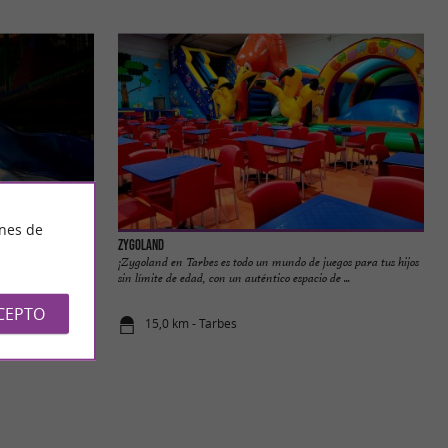
ines de
Zygoland
rte cerca de Tarbes
¡Zygoland en Tarbes es todo un mundo de juegos para tus hijos
ay, el ...
sin límite de edad, con un auténtico espacio de ...
CEPTO
15,0 km - Tarbes