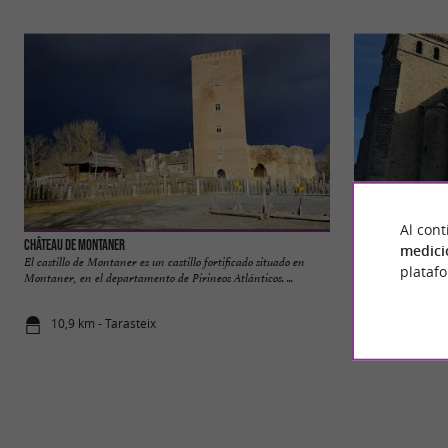
Al cont
Château de Montaner
Ibos
medici
El castillo de Montaner es un castillo fortificado situado en
Ibos es una comuna 
plataf
Montaner, en el departamento de Pirineos Atlánticos. ...
encuentra cerca de T
10,9 km - Tarasteix
11,8 km - Ib