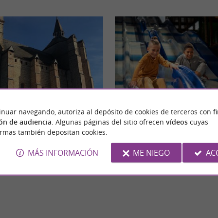
inuar navegando, autoriza al depósito de cookies de terceros con f
UP2PLAY
ón de audiencia
. Algunas páginas del sitio ofrecen
vídeos
cuyas
francesa en los Altos Pirineos. Se
UP2Play, un parque temático donde diverti
ormas también depositan cookies.
arbes, en la región histórica de Bigorre ...
Reúnete con tus amigos o familiares en UP2Pl
MÁS INFORMACIÓN
ME NIEGO
AC
os
12,5 km - Tarbes