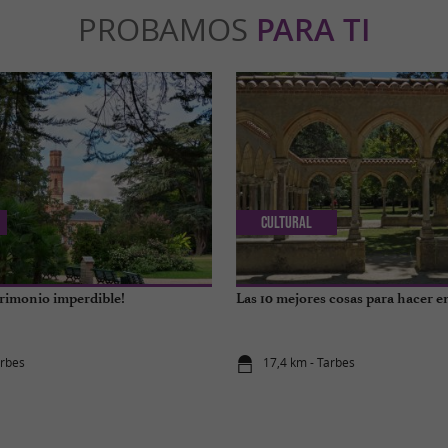
PROBAMOS
PARA TI
Cultural
trimonio imperdible!
Las 10 mejores cosas para hacer e
arbes
17,4 km - Tarbes