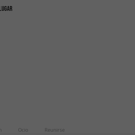
 LUGAR
n
Ocio
Reunirse