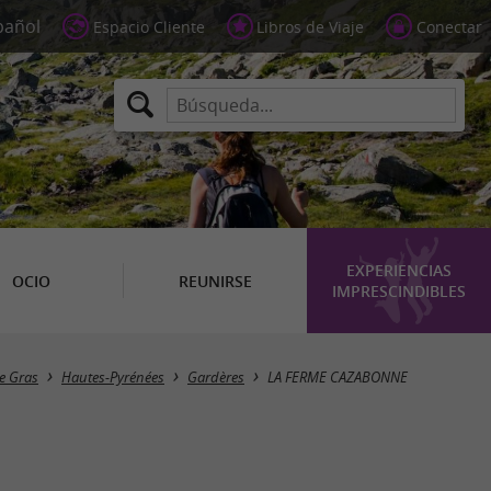
Espacio Cliente
Libros de Viaje
Conectar
EXPERIENCIAS
OCIO
REUNIRSE
IMPRESCINDIBLES
ie Gras
Hautes-Pyrénées
Gardères
LA FERME CAZABONNE