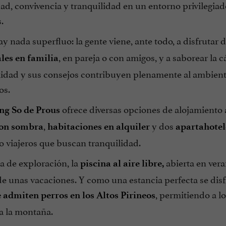
ad, convivencia y tranquilidad en un entorno privilegiad
.
y nada superfluo: la gente viene, ante todo, a disfrutar 
, en pareja o con amigos, y a saborear la 
les en familia
lidad y sus consejos contribuyen plenamente al ambiente
os.
ofrece diversas opciones de alojamiento a
ng So de Prous
,
y dos
con sombra
habitaciones en alquiler
apartahotel
o viajeros que buscan tranquilidad.
a de exploración, la
abierta en veran
piscina al aire libre,
de unas vacaciones. Y como una estancia perfecta se disf
, permitiendo a l
 admiten perros en los Altos Pirineos
a la montaña.