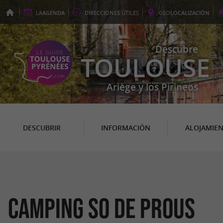
LA
AGENDA
DIRECCIONES
ÚTILES
GEO
LOCALIZACIÓN
Descubre
TOULOUSE
Ariège y los Pirineos
DESCUBRIR
INFORMACIÓN
ALOJAMIE
Camping So de Prous