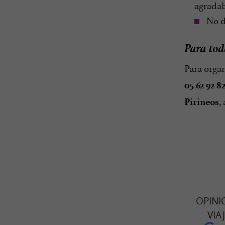
agradab
No du
Para tod
Para organ
05 62 92 82
,
Pirineos
OPINI
VIA