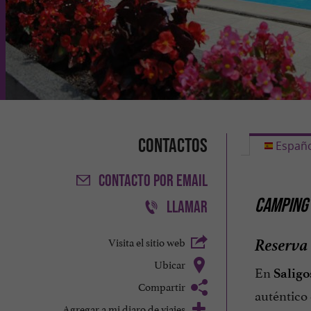
Contactos
Españo
CONTACTO
POR EMAIL
CAMPING 
LLAMAR
Reserva 
Visita el sitio web
Ubicar
En
Saligo
Compartir
auténtico 
Agregar a mi diaro de viajes