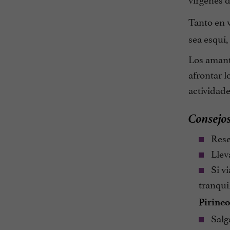
Tanto en 
sea esquí
Los amante
afrontar l
actividade
Consejos
Reser
Lleva
Si vi
tranqui
Pirineo
Salg