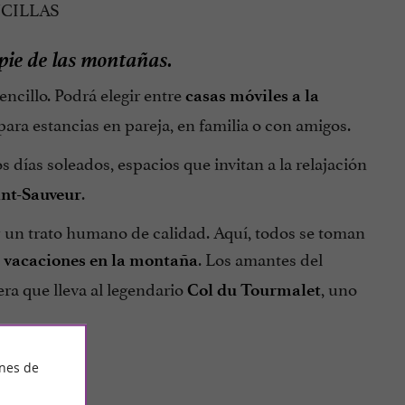
CILLAS
 pie de las montañas.
ncillo. Podrá elegir entre
casas móviles a la
 para estancias en pareja, en familia o con amigos.
s días soleados, espacios que invitan a la relajación
.
int-Sauveur
d y un trato humano de calidad. Aquí, todos se toman
s
. Los amantes del
vacaciones en la montaña
era que lleva al legendario
, uno
Col du Tourmalet
ines de