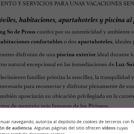
ENTO Y SERVICIOS PARA UNAS VACACIONES SEN
viles, habitaciones, apartahoteles y piscina al
cautiva por su autenticidad y ambiente se
ng So de Prous
o dos
, ideales
abitaciones confortables
apartahoteles
eantes disfrutan de una
ideal durante lo
piscina exterior
rno natural excepcional en las inmediaciones de
Luz-Sa
lecimiento familiar prioriza la sencillez, la tranquilida
 necesario para reconectar y disfrutar plenamente de su
ambién apreciarán su ubicación privilegiada en la carret
ertos de montaña más famosos de los Pirineos.
 elegir Camping So de Prous?
inuar navegando, autoriza al depósito de cookies de terceros con f
ón de audiencia
. Algunas páginas del sitio ofrecen
vídeos
cuyas
a escala humana;