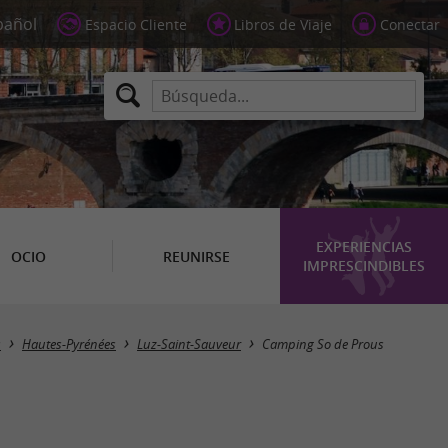
Espacio Cliente
Libros de Viaje
Conectar
EXPERIENCIAS
OCIO
REUNIRSE
IMPRESCINDIBLES
s
Hautes-Pyrénées
Luz-Saint-Sauveur
Camping So de Prous