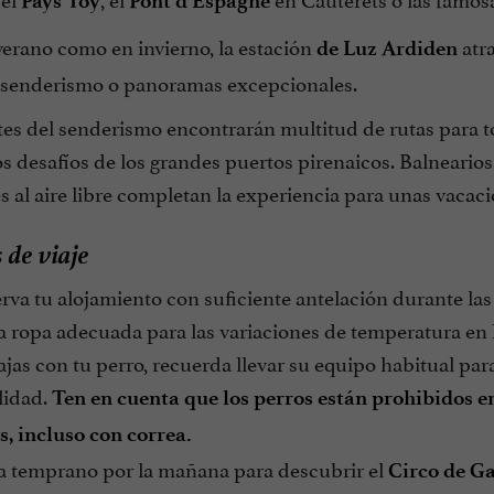
Pays Toy
Pont d'Espagne
verano como en invierno, la estación
atra
de Luz Ardiden
, senderismo o panoramas excepcionales.
s del senderismo encontrarán multitud de rutas para tod
os desafíos de los grandes puertos pirenaicos. Balneari
s al aire libre completan la experiencia para unas vacac
 de viaje
va tu alojamiento con suficiente antelación durante las 
 ropa adecuada para las variaciones de temperatura en 
ajas con tu perro, recuerda llevar su equipo habitual pa
lidad.
Ten en cuenta que los perros están prohibidos en
s, incluso con correa.
a temprano por la mañana para descubrir el
Circo de G