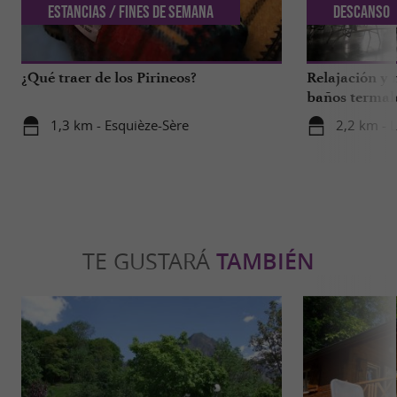
Estancias / Fines de semana
Descanso
¿Qué traer de los Pirineos?
Relajación y 
baños termal
1,3 km - Esquièze-Sère
2,2 km - 
TE GUSTARÁ
TAMBIÉN