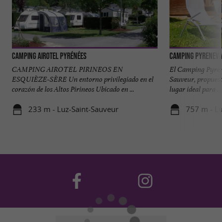
Camping Airotel Pyrénées
Camping PYRENEVA
CAMPING AIROTEL PIRINEOS EN
El Camping Pyréné
ESQUIÈZE-SÈRE Un entorno privilegiado en el
Sauveur, propuest
corazón de los Altos Pirineos Ubicado en ...
lugar ideal para ...
233 m - Luz-Saint-Sauveur
757 m - Lu