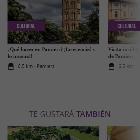
Cultural
Cultural
¿Qué hacer en Pamiers? ¡Lo esencial y
Visita insóli
lo inusual!
de Pamiers
6,5 km - Pamiers
6,5 km - 
TE GUSTARÁ
TAMBIÉN