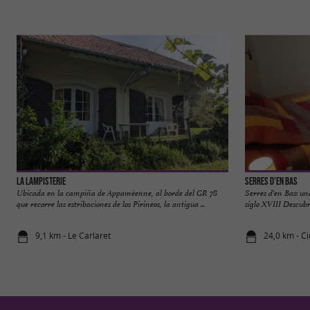
La Lampisterie
Serres d'en Bas
Ubicada en la campiña de Appaméenne, al borde del GR 78
Serres d'en Bas: u
que recorre las estribaciones de los Pirineos, la antigua ...
siglo XVIII Descubra
9,1 km - Le Carlaret
24,0 km - C