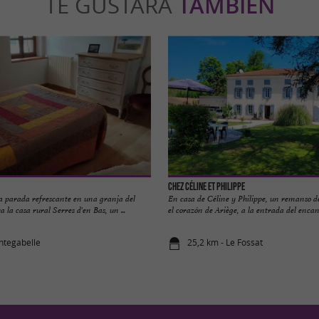
TE GUSTARÁ
TAMBIÉN
Chez Céline et Philippe
na parada refrescante en una granja del
En casa de Céline y Philippe, un remanso d
 la casa rural Serres d'en Bas, un ...
el corazón de Ariège, a la entrada del encant
integabelle
25,2 km - Le Fossat