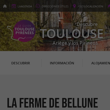
LA
AGENDA
DIRECCIONES
ÚTILES
GEO
LOCALIZACIÓN
Descubre
TOULOUSE
Ariège y los Pirineos
DESCUBRIR
INFORMACIÓN
ALOJAMIE
La Ferme de Bellune