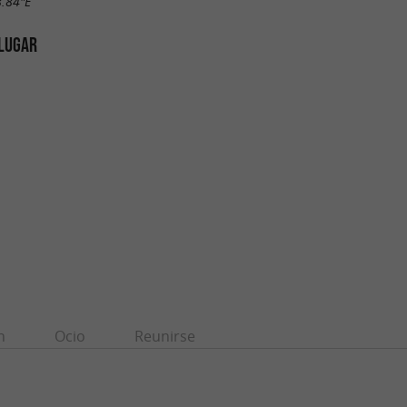
8.84"E
 LUGAR
n
Ocio
Reunirse