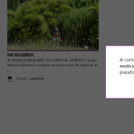
Parc aux Bambous
Parc Animalier de 
Al cont
EL PARQUE DE BAMBÚ EN LAPENNE, ARIEGE Un jardín
Adéntrate en el fas
botánico diferente a cualquier otro para niños. En Lapenne, en
Parque de Animales 
medici
...
plataf
7,4 km - Lapenne
7,8 km - La