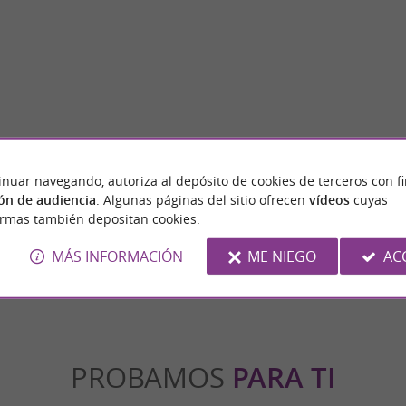
Lapenne
Tour des Cordeliers
inuar navegando, autoriza al depósito de cookies de terceros con f
cinante mundo de los bisontes. ¡Visita el
La Torre de los Cordeliers de Pamiers, de
de Lapenne, junto a la Granja de ...
histórico en 1921, es un testigo importante de 
ón de audiencia
. Algunas páginas del sitio ofrecen
vídeos
cuyas
ormas también depositan cookies.
penne
13,3 km - Pamiers
MÁS INFORMACIÓN
ME NIEGO
AC
PROBAMOS
PARA TI