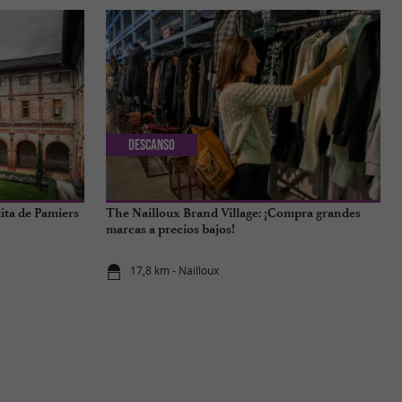
Descanso
lita de Pamiers
The Nailloux Brand Village: ¡Compra grandes
marcas a precios bajos!
17,8 km - Nailloux