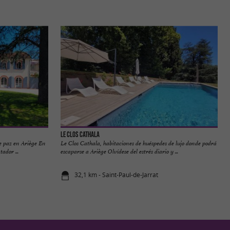
Le Clos Cathala
e paz en Ariège En
Le Clos Cathala, habitaciones de huéspedes de lujo donde podrá
ador ...
escaparse a Ariège Olvídese del estrés diario y ...
32,1 km - Saint-Paul-de-Jarrat