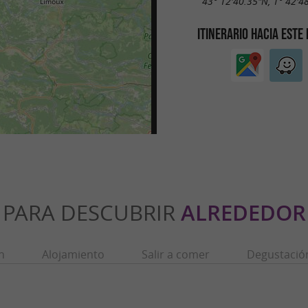
43° 12'40.35"N, 1° 42'4
ITINERARIO HACIA ESTE
PARA DESCUBRIR
ALREDEDOR
n
Alojamiento
Salir a comer
Degustació