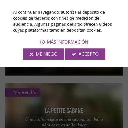
¡Pasa una noche en el bosque en un
alojamiento singular en los Pirineos!
Al continuar navegando, autoriza al depósito de
cookies de terceros con fines de
medición de
audiencia
. Algunas páginas del sitio ofrecen
vídeos
cuyas plataformas también depositan cookies.
Cier-de-Luchon
MÁS INFORMACIÓN
Les Cocons Pyrénéens
Escápate a la naturaleza y disfruta de una
ME NIEGO
ACCEPTO
noche mágica en una cúpula con vistas a los
Pirineos.
Maureville
La Petite Cabane
Una noche mágica en una cabaña con baño
nórdico cerca de Toulouse