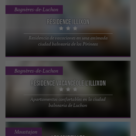
Bagnères-de-Luchon
Résidence Illixon
Residencia de vacaciones en una animada
ciudad balnearia de los Pirineos
Bagnères-de-Luchon
Résidence Vacancéole L’Illixon
Apartamentos confortables en la ciudad
balnearia de Luchon
Moustajon