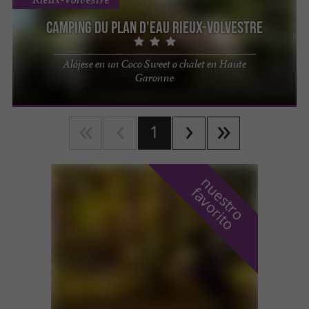
Camping du Plan d'eau Rieux-Volvestre
Alójese en un Coco Sweet o chalet en Haute
Garonne
1
n
u
e
s
t
r
o
a
v
o
r
i
t
f
o