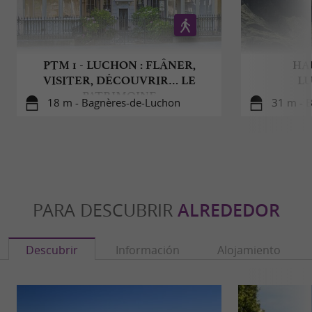
PTM 1 - LUCHON : FLÂNER,
HA
VISITER, DÉCOUVRIR… LE
L
PATRIMOINE
18 m - Bagnères-de-Luchon
31 m - 
PARA DESCUBRIR
ALREDEDOR
Descubrir
Información
Alojamiento