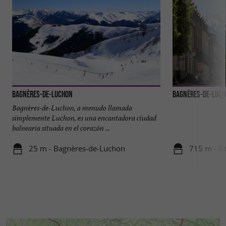
Bagnères-de-Luchon
Bagnères-de-Luc
Bagnères-de-Luchon, a menudo llamada
simplemente Luchon, es una encantadora ciudad
balnearia situada en el corazón ...
25 m - Bagnères-de-Luchon
715 m - B