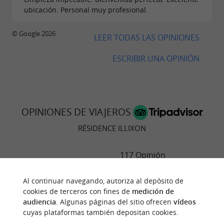
ubicación. Personal muy profesional.
© Google 2026
LEER TODAS LAS OPINIONES
ESCRIBIR UNA OPINIÓN
OPINIONES DE VIAJEROS
RÉSIDENCE ILLIXON
117 Opinión
RESUMEN DE OPINIONES
Al continuar navegando, autoriza al depósito de
cookies de terceros con fines de
medición de
Ubicación
audiencia
. Algunas páginas del sitio ofrecen
vídeos
cuyas plataformas también depositan cookies.