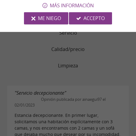
Calidad del sueño
MÁS INFORMACIÓN
Habitaciones
ME NIEGO
ACCEPTO
Servicio
Calidad/precio
Limpieza
"Servicio decepcionante"
Opinión publicada por ainaegui97 el
02/01/2023
Estancia decepcionante. En primer lugar,
solicitamos una habitación explícitamente con 3
camas, y nos encontramos con 2 camas y un sofá
que dejaba mucho que desear por su incomodidad.