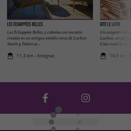
Les Échappées Belles
Gite le Lutin
Les Échappées Belles, 3 cabañas con encanto
Un acogedor aloja
creadas en un antiguo establo cerca de Luchon
Luchon. 20 plazas
Marie y Fabien se ...
Casa rural le Lutin
11,3 km - Antignac
14,9 km -