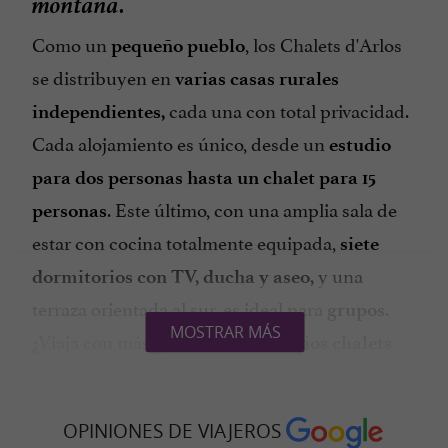
montaña.
Como un
, los Chalets d'Arlos
pequeño pueblo
se distribuyen en
varias casas rurales
cada una con total privacidad.
independientes,
Cada alojamiento es único, desde un
estudio
para dos personas hasta un chalet para 15
. Este último, con una amplia sala de
personas
estar con cocina totalmente equipada,
siete
y una
dormitorios
con TV, ducha y aseo,
terraza orientada al sur, es ideal para
.
grupos
MOSTRAR MÁS
¿Viaja con más gente?
Reserve varios chalets
para disfrutar de momentos compartidos y de
una agradable convivencia durante todo el día.
OPINIONES DE VIAJEROS
Con una
, los
capacidad total de 28 camas