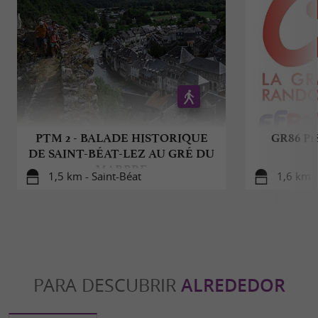
PTM 2 - BALADE HISTORIQUE
GR86 P18
DE SAINT-BÉAT-LEZ AU GRÉ DU
MARBRE
1,5 km - Saint-Béat
1,6 km -
PARA DESCUBRIR
ALREDEDOR