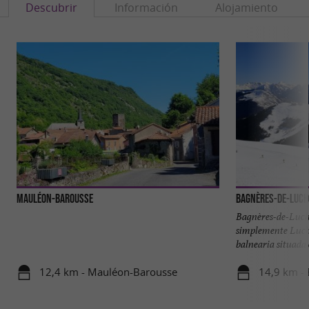
Descubrir
Información
Alojamiento
Mauléon-Barousse
Bagnères-de-Luc
Bagnères-de-Luch
simplemente Luch
balnearia situada e
12,4 km - Mauléon-Barousse
14,9 km -