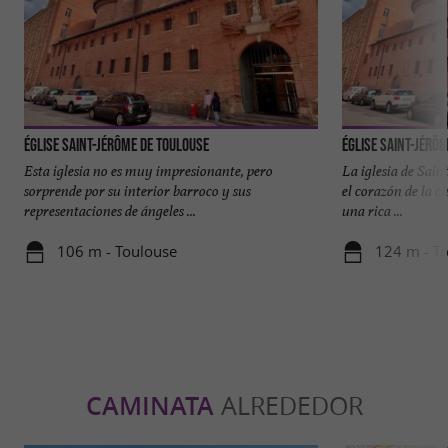
Église Saint-Jérôme de Toulouse
Église Saint-Jérô
Esta iglesia no es muy impresionante, pero
La iglesia de Sain
sorprende por su interior barroco y sus
el corazón de la ci
representaciones de ángeles ...
una rica ...
106 m - Toulouse
124 m - T
CAMINATA
ALREDEDOR