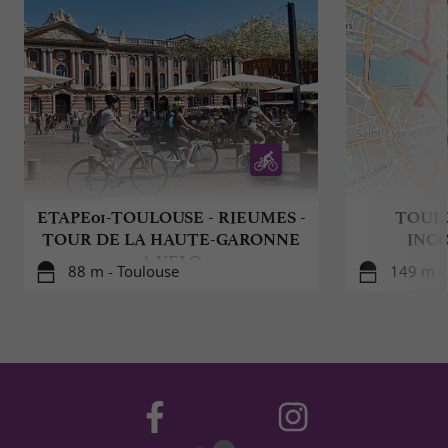
ETAPE01-TOULOUSE - RIEUMES -
TOULO
TOUR DE LA HAUTE-GARONNE
INC
A VELO
88 m - Toulouse
149 m -