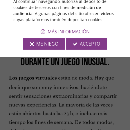
Al continuar navegando, autoriza al depósito de
cookies de terceros con fines de
medición de
audiencia
. Algunas páginas del sitio ofrecen
vídeos
cuyas plataformas también depositan cookies.
Crédito de la fotografía © ThomasCoq /
MÁS INFORMACIÓN
AdobeStock
ME NIEGO
ACCEPTO
DIVIRTIÉNDOSE CON AMIGOS
DURANTE UN JUEGO INUSUAL.
están de moda. Hay que
Los juegos virtuales
decir que son muy inmersivos, haciéndote
sentir sensaciones extraordinarias y compartir
nuevas experiencias. La mayoría de las veces
están abiertos hasta las 23 h, o incluso más
tiempo los fines de semana. De todos modos,
deberás reservar tu sesión con antelación para