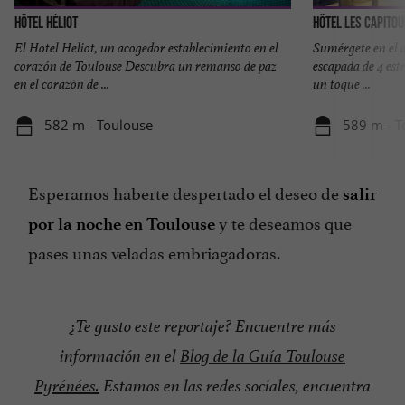
Hôtel Héliot
Hôtel les Capito
El Hotel Heliot, un acogedor establecimiento en el
Sumérgete en el a
corazón de Toulouse Descubra un remanso de paz
escapada de 4 est
en el corazón de ...
un toque ...
582 m - Toulouse
589 m - T
Esperamos haberte despertado el deseo de
salir
y te deseamos que
por la noche en Toulouse
pases unas veladas embriagadoras.
¿Te gusto este reportaje? Encuentre más
información en el
Blog de la Guía Toulouse
Pyrénées.
Estamos en las redes sociales, encuentra