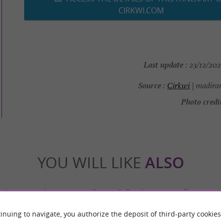
CIRKWI.COM
Last update :
23/12/202
Source :
Cirkwi
| madira
Photo credit
YOU WILL LIKE
ALSO
Accommodation
Eating & Drinking
Tasting
inuing to navigate, you authorize the deposit of third-party cookies