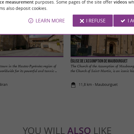
ce measurement
purposes. Some pages of the site offer
videos
wh
ms also deposit cookies.
LEARN MORE
I REFUSE
I 
Église de l'Assomption de Maubourguet
 town in the Hautes-Pyrénées region of
The Church of the Assumption of Maubourg
rldwide for its powerful and tannic ...
the Church of Saint-Martin, is an iconic histo
diran
11,8 km - Maubourguet
YOU WILL
ALSO
LIKE