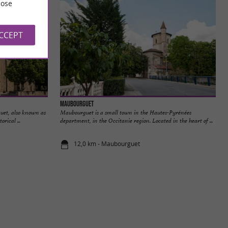
ose
ACCEPT
Maubourguet
uet, also known as
Maubourguet is a small town in the Hautes-Pyrénées
rical ...
department, in the Occitanie region. Located in the heart of ...
12,0 km - Maubourguet