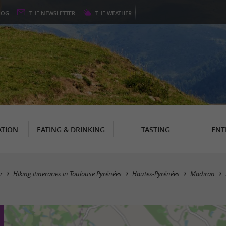
LOG
THE
NEWSLETTER
THE
WEATHER
TION
EATING & DRINKING
TASTING
ENT
r
Hiking itineraries in Toulouse Pyrénées
Hautes-Pyrénées
Madiran