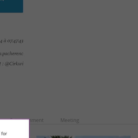
4 à 07:47:43
n.pacherenc
 :
@Cirkwi
Entertainment
Meeting
 for