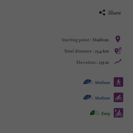
Share
Madiran
Starting point :
25,4 km
Total distance :
235 m
Elevation :
Walking :
Medium
Bike / road :
Medium
Electrically assisted bicycle :
Easy