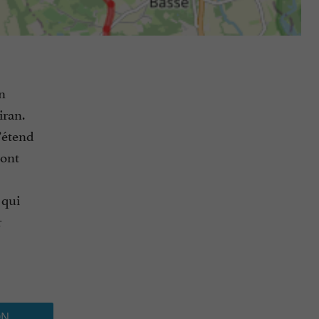
n
iran.
’étend
mont
 qui
r
ON