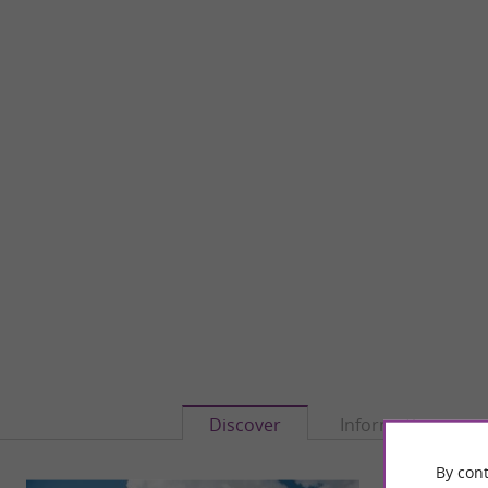
Discover
Information
By cont