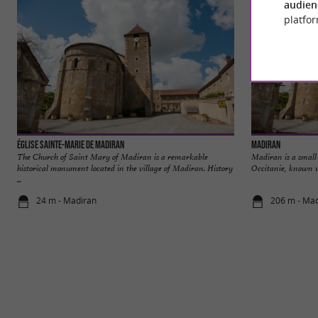
audien
platfor
Église Sainte-Marie de Madiran
Madiran
The Church of Saint Mary of Madiran is a remarkable
Madiran is a small
historical monument located in the village of Madiran. History
Occitanie, known wo
...
24 m - Madiran
206 m - Ma