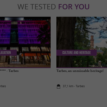
WE TESTED
FOR YOU
laxation
Culture and Heritage
**** - Tarbes
Tarbes, an unmissable heritage!
arbes
37,1 km - Tarbes