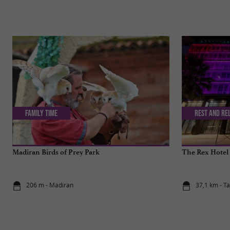
Family Time
Rest and re
Madiran Birds of Prey Park
The Rex Hotel 
206 m - Madiran
37,1 km - T