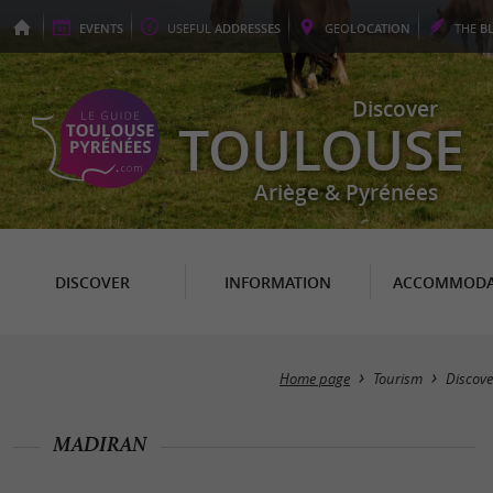
EVENTS
USEFUL
ADDRESSES
GEO
LOCATION
THE
B
Discover
TOULOUSE
Ariège & Pyrénées
DISCOVER
INFORMATION
ACCOMMODA
Home page
Tourism
Discove
MADIRAN