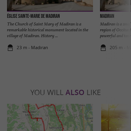
Église Sainte-Marie de Madiran
Madiran
The Church of Saint Mary of Madiran is a
Madiran is a smal
remarkable historical monument located in the
region of Occitan
village of Madiran. History ...
powerful and tanni
23 m - Madiran
205 m - M
YOU WILL
ALSO
LIKE