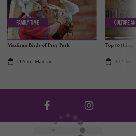
Family Time
Culture an
Madiran Birds of Prey Park
Top 10 things
205 m - Madiran
37,1 km -