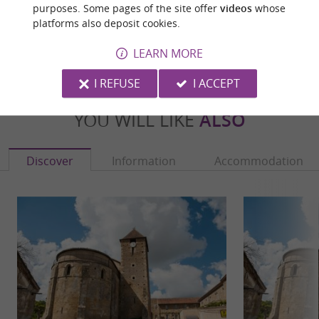
Source :
purposes. Some pages of the site offer
videos
whose
Cirkwi
| madiran.pacherenc
platforms also deposit cookies.
Photo credit :
@Cirkwi
LEARN MORE
I REFUSE
I ACCEPT
YOU WILL LIKE
ALSO
Discover
Information
Accommodation