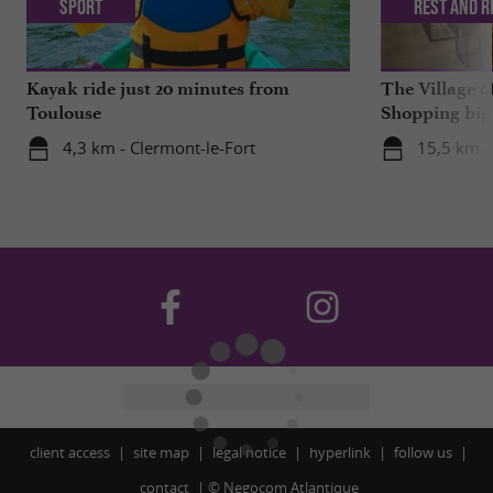
Sport
Rest and r
Kayak ride just 20 minutes from
The Village o
Toulouse
Shopping big 
4,3 km - Clermont-le-Fort
15,5 km -
client access
site map
legal notice
hyperlink
follow us
contact
©
Negocom Atlantique