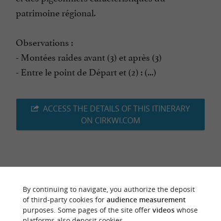
patrimoine régional.
Observations :
- Montées raides avant (3) et après (3)
- Entre le point de Départ et (2) : (...)
ACCESS THE DETAILS OF THIS ITINERARY
ON CIRKWI.COM
Last update :
04/08/2026 à 04:45:20
By continuing to navigate, you authorize the deposit
Source :
Cirkwi
| Haute-Garonne Tourisme
of third-party cookies for
audience measurement
Photo credit :
purposes. Some pages of the site offer
videos
whose
Sicoval
platforms also deposit cookies.