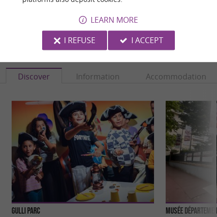
LEARN MORE
I REFUSE
I ACCEPT
YOU WILL LIKE
ALSO
Discover
Information
Accommodation
Gulli Parc