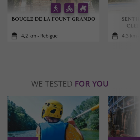
BOUCLE DE LA FOUNT GRANDO
SENTI
CLE
4,2 km - Rebigue
4,3 km -
WE TESTED
FOR YOU