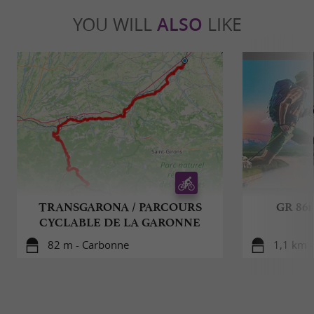
YOU WILL
ALSO
LIKE
TRANSGARONA / PARCOURS
GR 861
CYCLABLE DE LA GARONNE
82 m - Carbonne
1,1 km 