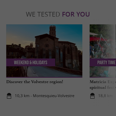
WE TESTED
FOR YOU
Weekend & Holidays
Party Time
Discover the Volvestre region!
Matricia Expe
spiritual fest
Ariège forest
10,3 km - Montesquieu-Volvestre
18,8 km -