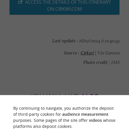
ACCESS THE DETAILS OF THIS ITINERARY
ON CIRKWI.COM
Last update :
28/07/2024 à 12:40:45
Source :
Cirkwi
| Via Garona
Photo credit :
JMS
YOU WILL LIKE
ALSO
By continuing to navigate, you authorize the deposit
Discover
Information
Accommodation
of third-party cookies for
audience measurement
purposes. Some pages of the site offer
videos
whose
platforms also deposit cookies.