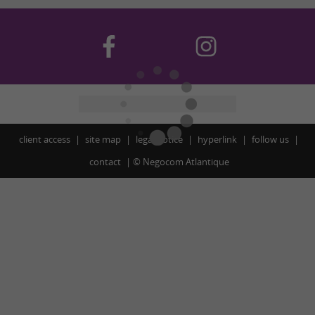
client access
site map
legal notice
hyperlink
follow us
contact
©
Negocom Atlantique