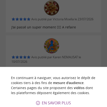
Avis publié par Victoria Moella le 23/07/2026
J'ai passé un super moment 👍🏾 A refaire
Avis publié par Karen NEMAUSAT le
10/07/2026
Excellente moment!! Merci
En continuant à naviguer, vous autorisez le dépôt de
ECRIRE UN AVIS
LIRE TOUS LES AVIS
cookies tiers à des fins de
mesure d'audience
.
Certaines pages du site proposent des
vidéos
dont
© Google 2026
les plateformes déposent également des cookies.
EN SAVOIR PLUS