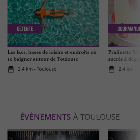
Détente
Gourmand
Les lacs, bases de loisirs et endroits où
Pralinette Pât
se baigner autour de Toulouse
sucrés à dégu
de Toulouse
2,4 km - Toulouse
2,4 km - 
ÉVÈNEMENTS
À TOULOUSE