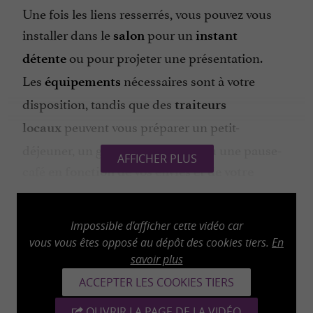
Une fois les liens resserrés, vous pouvez vous
installer dans le
pour un
salon
instant
ou pour projeter une présentation.
détente
Les
nécessaires sont à votre
équipements
disposition, tandis que des
traiteurs
peuvent vous préparer un petit-
locaux
déjeuner, un goûter, un cocktail ou une pause-
AFFICHER PLUS
café
en fonction de vos envies et de votre
. Réservez une
à Quiz
budget
activité ludique
Room, le lieu idéal pour se marrer entre
Impossible d'afficher cette vidéo car
collègues à Toulouse.
vous vous êtes opposé au dépôt des cookies tiers.
En
savoir plus
ACCEPTER LES COOKIES TIERS
OUVRIR LA PAGE DE LA VIDÉO