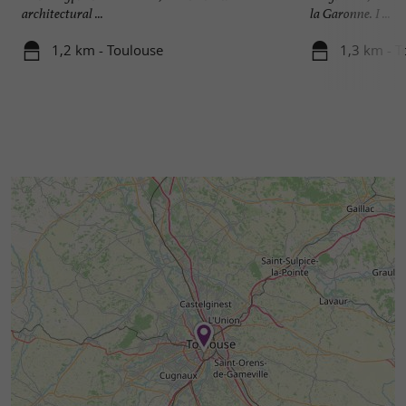
architectural ...
la Garonne. I ...
1,2 km - Toulouse
1,3 km - T