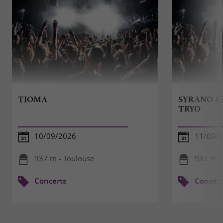
TIOMA
SYRANO FE
TRYO
10/09/2026
11/09/
937 m - Toulouse
937 m -
Concerts
Concert