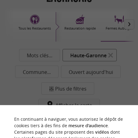
Tous les Restaurants
Restauration rapide
Fermes Auberges
Mots clés...
Haute-Garonne
Commune...
Ouvert aujourd'hui
Plus de filtres
Afficher la carte
Aucun résultat dans cette catégorie pour cette
En continuant à naviguer, vous autorisez le dépôt de
cookies tiers à des fins de
mesure d'audience
.
commune pour le moment...
Certaines pages du site proposent des
vidéos
dont