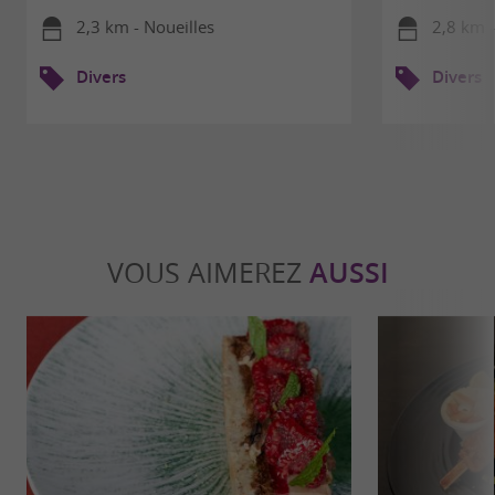
2,3 km - Noueilles
2,8 km 
Divers
Divers
VOUS AIMEREZ
AUSSI