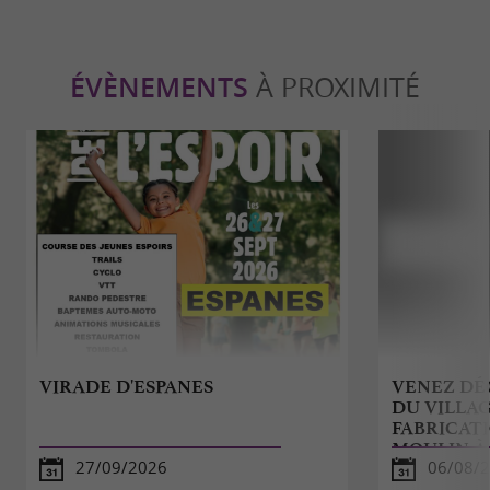
ÉVÈNEMENTS
À PROXIMITÉ
VIRADE D'ESPANES
VENEZ DÉ
DU VILLAG
FABRICATI
MOULIN À
27/09/2026
06/08/