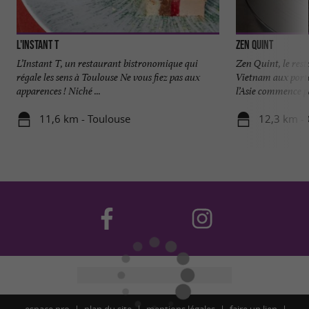
L'Instant T
Zen Quint
L’Instant T, un restaurant bistronomique qui
Zen Quint, le res
régale les sens à Toulouse Ne vous fiez pas aux
Vietnam aux porte
apparences ! Niché ...
l’Asie commence pa
11,6 km - Toulouse
12,3 km - 