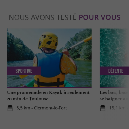
NOUS AVONS TESTÉ
POUR VOUS
Sportive
Détente
Une promenade en Kayak à seulement
Les lacs, base
20 min de Toulouse
se baigner au
5,5 km - Clermont-le-Fort
15,1 km -