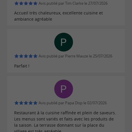
Avis publié par Tim Clarke le 27/07/2026
comme le scone, le cheesecake, les
maison
Accueil très chaleureux, excellente cuisine et
cookies ou la tourte des Pyrénées.
ambiance agréable
Toutes les recettes sont élaborées à partir de
produits frais, locaux et de saison avec des plats qui
changent régulièrement tout au long de l’année.
Avis publié par Pierre Mauze le 25/07/2026
Parfait !
Des événements gourmands et animés à
ne pas manquer
Vous êtes conquis par la cuisine du restaurant
Avis publié par Papa Disp le 02/07/2026
Le Sémial ? Complétez votre découverte
Restaurant à la cuisine raffinée et plein de saveurs.
gustative par
!
le brunch du dimanche matin
Les menus sont variés et faits avec les produits de
la saison. La terrasse donnant sur la place du
Servi sous forme de buffet, il est composé de
village est très agréable.