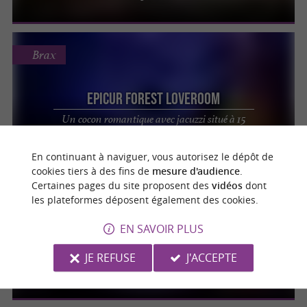
Brax
Epicur Forest Loveroom
Un cocon romantique avec jacuzzi situé à 15
min de Toulouse
En continuant à naviguer, vous autorisez le dépôt de
cookies tiers à des fins de
mesure d'audience
.
Certaines pages du site proposent des
vidéos
dont
Miremont
les plateformes déposent également des cookies.
EN SAVOIR PLUS
Love Night
Loveroom avec pièce secrète "50 nuances de
JE REFUSE
J'ACCEPTE
Grey" aux portes de Toulouse