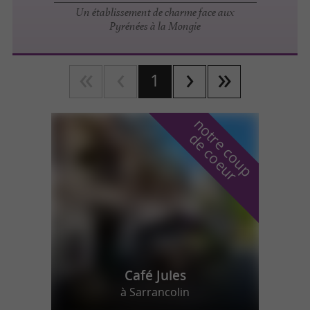
Un établissement de charme face aux
Pyrénées à la Mongie
1
n
o
t
e
c
o
u
p
e
c
o
e
u
r
d
r
Café Jules
à Sarrancolin