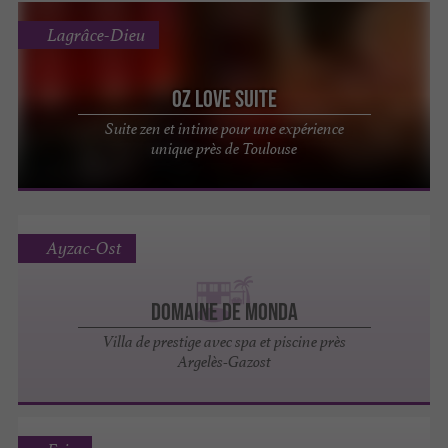
Lagrâce-Dieu
OZ Love Suite
Suite zen et intime pour une expérience
unique près de Toulouse
Ayzac-Ost
Domaine de Monda
Villa de prestige avec spa et piscine près
Argelès-Gazost