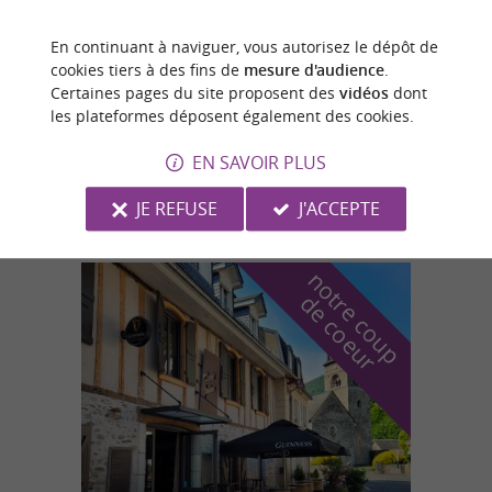
En continuant à naviguer, vous autorisez le dépôt de
Saint-Girons
cookies tiers à des fins de
mesure d'audience
.
Certaines pages du site proposent des
vidéos
dont
les plateformes déposent également des cookies.
EN SAVOIR PLUS
Grimoire et Chandelles
JE REFUSE
J'ACCEPTE
n
o
t
e
c
o
u
p
e
c
o
e
u
r
d
r