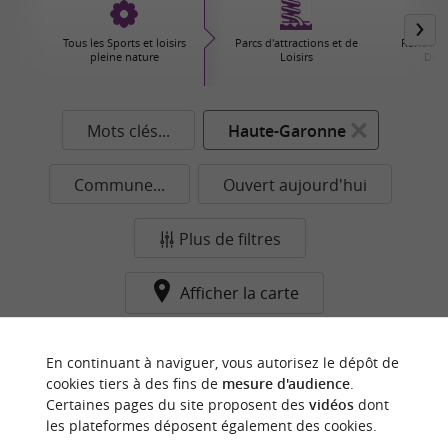
Tous les Sports et loisirs
Parcs d'attractions et de
Randonné
pleine nature
Loisirs
Déco
Mots clés...
Haute-Garonne
Commune...
Ouvert aujourd'hui
Plus de filtres
Afficher la carte
Aucun résultat dans cette catégorie pour cette
En continuant à naviguer, vous autorisez le dépôt de
commune pour le moment...
cookies tiers à des fins de
mesure d'audience
.
Certaines pages du site proposent des
vidéos
dont
les plateformes déposent également des cookies.