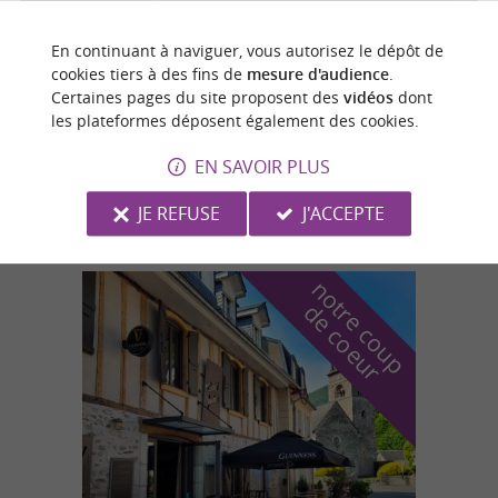
En continuant à naviguer, vous autorisez le dépôt de
cookies tiers à des fins de
mesure d'audience
.
Toulouse
Certaines pages du site proposent des
vidéos
dont
les plateformes déposent également des cookies.
EN SAVOIR PLUS
Here We Golf
JE REFUSE
J'ACCEPTE
n
o
t
e
c
o
u
p
e
c
o
e
u
r
d
r