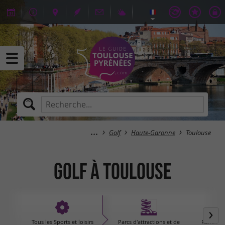
Golf
Haute-Garonne
Toulouse
Golf à Toulouse
Tous les Sports et loisirs
Parcs d'attractions et de
Randonné