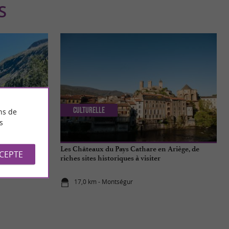
S
Culturelle
ns de
s
 en Haute-
Les Châteaux du Pays Cathare en Ariège, de
CCEPTE
riches sites historiques à visiter
17,0 km - Montségur