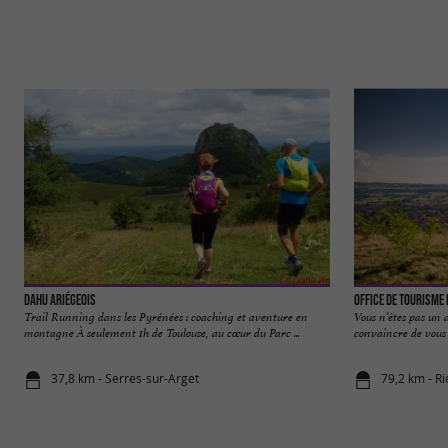
Dahu Ariégeois
Office de tourisme
Trail Running dans les Pyrénées : coaching et aventure en
Vous n’êtes pas un 
montagne À seulement 1h de Toulouse, au cœur du Parc ...
convaincre de vous l
37,8 km - Serres-sur-Arget
79,2 km - R