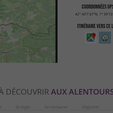
COORDONNÉES GP
42° 43'7.67"N, 1° 50'13
ITINÉRAIRE VERS CE 
À DÉCOUVRIR
AUX ALENTOUR
r
Se loger
Se restaurer
Déguster