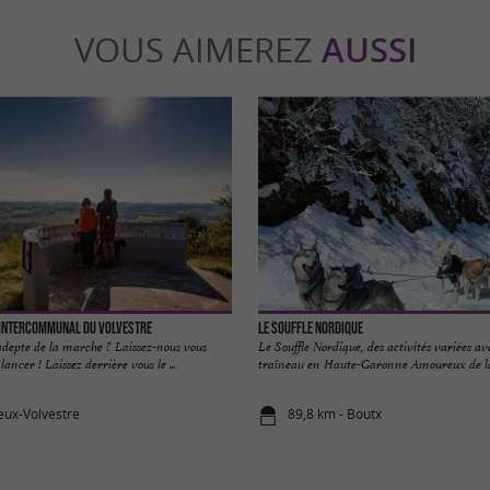
VOUS AIMEREZ
AUSSI
 intercommunal du Volvestre
Le Souffle Nordique
adepte de la marche ? Laissez-nous vous
Le Souffle Nordique, des activités variées av
ancer ! Laissez derrière vous le ...
traîneau en Haute-Garonne Amoureux de la 
ieux-Volvestre
89,8 km - Boutx