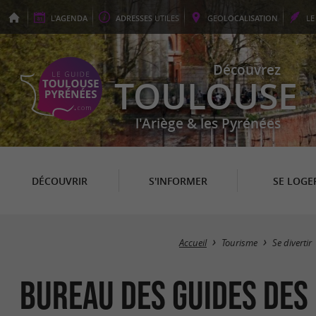
L'
AGENDA
ADRESSES
UTILES
GEO
LOCALISATION
L
Découvrez
TOULOUSE
l'Ariège & les Pyrénées
DÉCOUVRIR
S'INFORMER
SE LOGE
Accueil
Tourisme
Se divertir
Bureau des Guides des