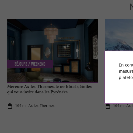
Séjours / Weekend
Détente
En cont
mesure
platef
Mercure Ax-les-Thermes, le 1er hôtel 4 étoiles
Un bon bain ch
qui vous invite dans les Pyrénées
Pyrénées !
164 m - Ax-les-Thermes
164 m - Ax-