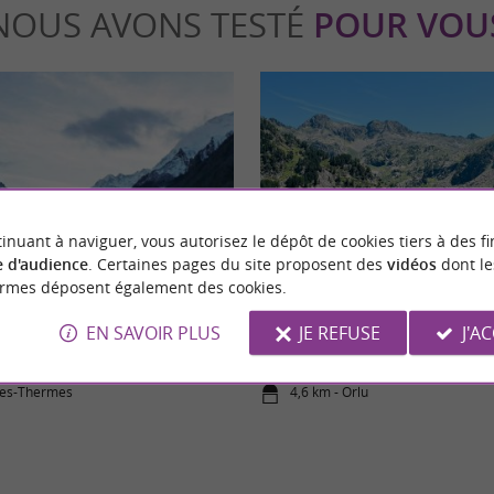
NOUS AVONS TESTÉ
POUR VOU
Sportive
inuant à naviguer, vous autorisez le dépôt de cookies tiers à des fi
 d'audience
. Certaines pages du site proposent des
vidéos
dont le
ormes déposent également des cookies.
aud : thermes et spas dans les
Randonnée de l’Étang de Naguille
EN SAVOIR PLUS
JE REFUSE
J'A
Ariège
les-Thermes
4,6 km - Orlu