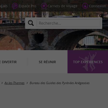
Espace Pro
Carnets de Voyage
Connexion
E DIVERTIR
SE RÉUNIR
TOP EXPÉRIENCES
Ax-les-Thermes
Bureau des Guides des Pyrénées Ariégeoises