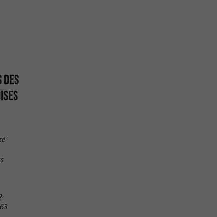
S DES
ISES
té
es
2
 63