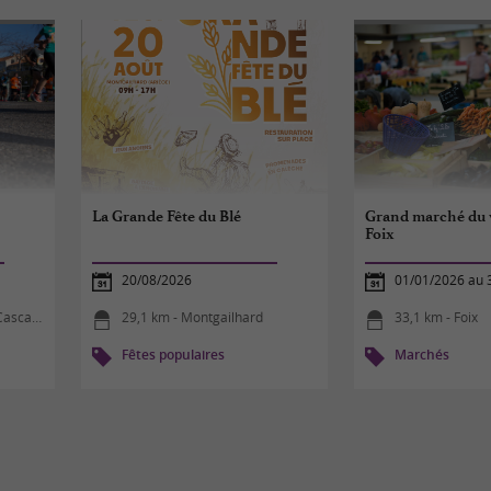
La Grande Fête du Blé
Grand marché du 
Foix
20/08/2026
01/01/2026 au 
scades
29,1 km - Montgailhard
33,1 km - Foix
Fêtes populaires
Marchés