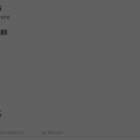
S
.93"E
LIEU
S
Se divertir
Se Réunir