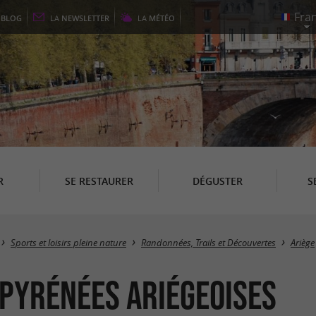
E
BLOG
LA
NEWSLETTER
LA
MÉTÉO
R
SE RESTAURER
DÉGUSTER
S
Sports et loisirs pleine nature
Randonnées, Trails et Découvertes
Ariège
 Pyrénées Ariégeoises