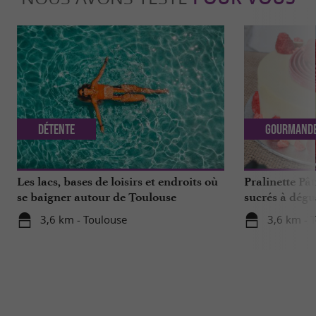
Détente
Gourmand
Les lacs, bases de loisirs et endroits où
Pralinette Pât
se baigner autour de Toulouse
sucrés à dégu
de Toulouse
3,6 km - Toulouse
3,6 km - 