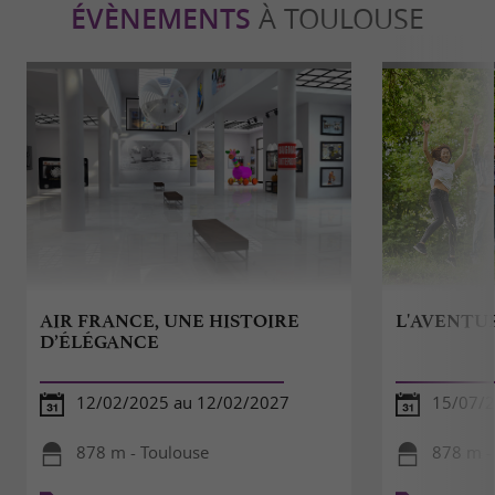
ÉVÈNEMENTS
À TOULOUSE
AIR FRANCE, UNE HISTOIRE
L'AVENTU
D’ÉLÉGANCE
12/02/2025 au 12/02/2027
15/07/2
878 m - Toulouse
878 m -