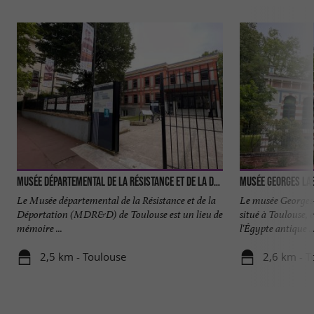
Musée Départemental de la Résistance et de la Déportation
Musée Georges Lab
Le Musée départemental de la Résistance et de la
Le musée Georges
Déportation (MDR&D) de Toulouse est un lieu de
situé à Toulouse, 
mémoire ...
l'Égypte antique ..
2,5 km - Toulouse
2,6 km - T