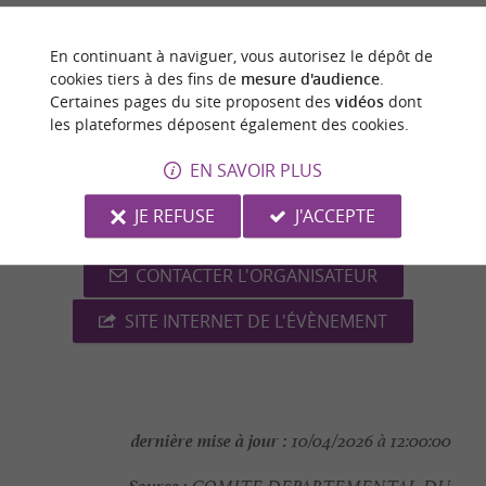
Venez vous plonger dans des récits d’aventures
En continuant à naviguer, vous autorisez le dépôt de
scientifiques ébouriffants, de tribulations
cookies tiers à des fins de
mesure d'audience
.
Certaines pages du site proposent des
vidéos
dont
végétales extraordinaires et d’autres anecdotes
les plateformes déposent également des cookies.
de un carnet de voyage spectaculaire !
EN SAVOIR PLUS
+33 5 32 10 89 07
Tél. :
JE REFUSE
J'ACCEPTE
CONTACTER L'ORGANISATEUR
SITE INTERNET DE L'ÉVÈNEMENT
dernière mise à jour :
10/04/2026 à 12:00:00
Source :