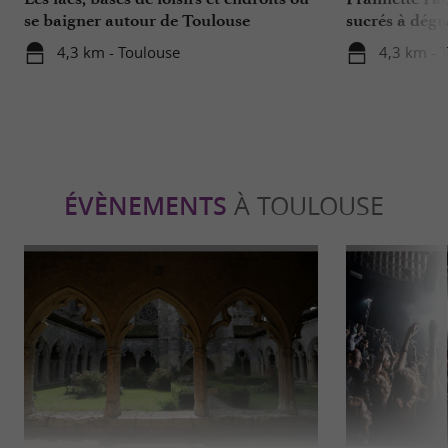
se baigner autour de Toulouse
sucrés à dégu
de Toulouse
4,3 km - Toulouse
4,3 km - 
ÉVÈNEMENTS
À TOULOUSE