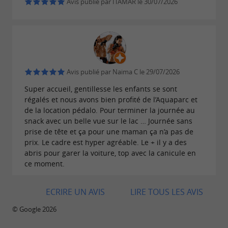
Avis publié par ITAMAR le 30/07/2026
pour s’amuser ensemble. Sur place, un
snack
vous propose glaces, desserts, boissons fraîches
et petits plats pour reprendre des forces. Si
vous cherchez une
activité aquatique
, rendez-vous
Avis publié par Naima C le 29/07/2026
originale à faire près de Toulouse
au
, chez
Super accueil, gentillesse les enfants se sont
lac de la Thésauque
Aquaparc
régalés et nous avons bien profité de l’Aquaparc et
, la référence des bases de loisirs
Toulouse
de la location pédalo. Pour terminer la journée au
snack avec un belle vue sur le lac … Journée sans
aquatiques en Occitanie.
prise de tête et ça pour une maman ça n’a pas de
prix. Le cadre est hyper agréable. Le + il y a des
abris pour garer la voiture, top avec la canicule en
ce moment.
ECRIRE UN AVIS
LIRE TOUS LES AVIS
© Google 2026