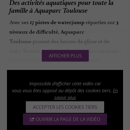
Des activités aquatiques pour toute la
famille à Aquaparc Toulouse
Avec ses
réparties sur
17 pistes de waterjump
3
,
niveaux de difficulté
Aquaparc
promet des heures de glisse et de
Toulouse
défis. Bouées, bodyboards, tremplins extrêmes :
AFFICHER PLUS
sensations garanties pour les amateurs
d’adrénaline ! Dès
(savoir nager
6 ans
indispensable), le parcours flottant
Watergame
Impossible d'afficher cette vidéo car
vous invite à tester votre équilibre sur l’eau dans
vous vous êtes opposé au dépôt des cookies tiers.
En
une ambiance ludique et sportive. Pour les plus
savoir plus
jeunes (de
), un espace sécurisé de
2 à 8 ans
ACCEPTER LES COOKIES TIERS
est à
jeux gonflables terrestres avec
fontaines
OUVRIR LA PAGE DE LA VIDÉO
disposition. Et pour varier les plaisirs :
location