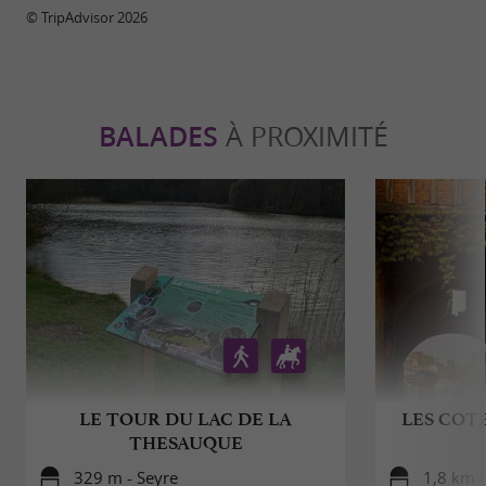
© TripAdvisor 2026
BALADES
À PROXIMITÉ
LE TOUR DU LAC DE LA
LES COT
THESAUQUE
329 m - Seyre
1,8 km -