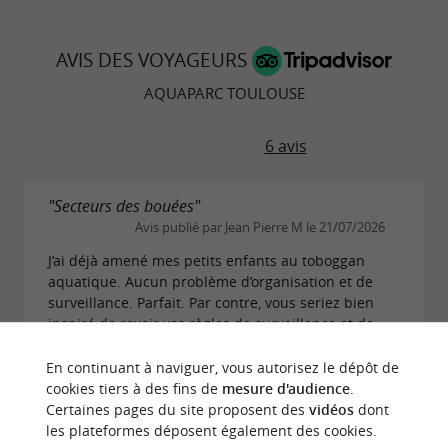
AVIS DES VOYAGEURS
AQUAPARC TOULOUSE
6 avis
"Secteurs des bouées"
Avis publié par Jean Pierre M le 21/07/2026
J’ai déjà amené mes petits enfants au toboggan
aquatique. Aucun problème d’organisation et de
surveillance. Parfait. Par contre, vous seriez bien
inspiré de revoir vos règles de surveillance et de...
LIRE L'AVIS COMPLET
En continuant à naviguer, vous autorisez le dépôt de
cookies tiers à des fins de
mesure d'audience
.
Certaines pages du site proposent des
vidéos
dont
"Horrible"
les plateformes déposent également des cookies.
Avis publié par Mans B le 24/08/2025