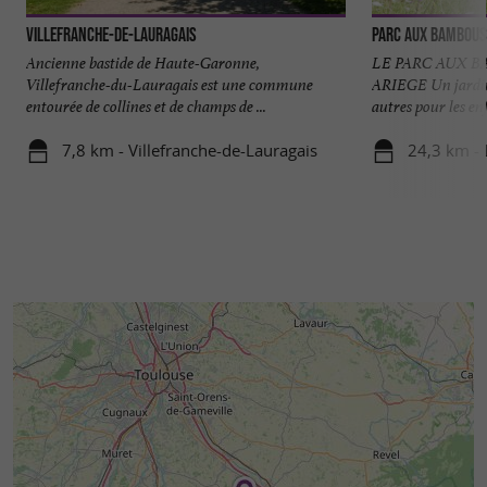
Villefranche-de-Lauragais
Parc aux Bambous
Ancienne bastide de Haute-Garonne,
LE PARC AUX 
Villefranche-du-Lauragais est une commune
ARIEGE Un jardin
entourée de collines et de champs de ...
autres pour les en
7,8 km - Villefranche-de-Lauragais
24,3 km -