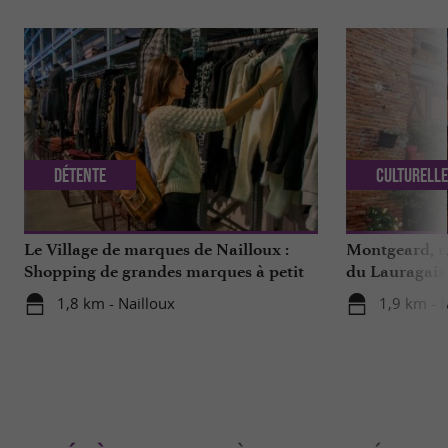
Détente
Culturell
Le Village de marques de Nailloux :
Montgeard, no
Shopping de grandes marques à petit
du Lauragais
prix !
1,8 km - Nailloux
1,9 km - 