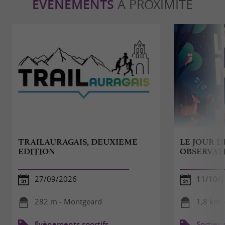
ÉVÈNEMENTS
À PROXIMITÉ
TRAILAURAGAIS, DEUXIEME
LE JOUR D
EDITION
OBSERVAT
27/09/2026
11/10/
282 m - Montgeard
1,8 km 
Evènements sportifs
Sorties