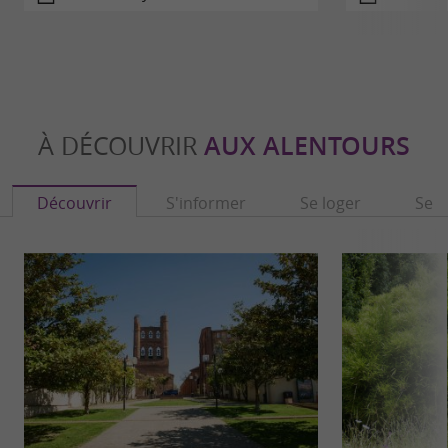
À DÉCOUVRIR
AUX ALENTOURS
Découvrir
S'informer
Se loger
Se r