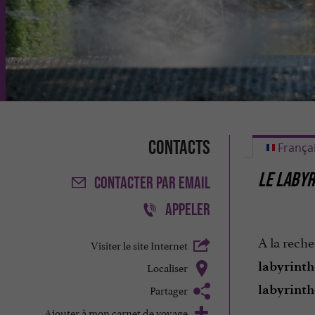
Contacts
França
LE LABYR
CONTACTER
PAR EMAIL
APPELER
A la reche
Visiter le site Internet
labyrinth
Localiser
Partager
labyrinth
Ajouter à mon carnet de voyage