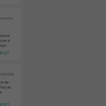
France) le
 bonne
ciale à
iel...
MPLET
15/05/2026
the de
 fois au
le
MPLET