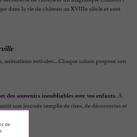
r dans la vie de château au XVIIIe siècle et sont
ville
, animations estivales... Chaque saison propose son
À
éer des souvenirs inoubliables avec vos enfants.
antit une journée remplie de rires, de découvertes et
ns de
s