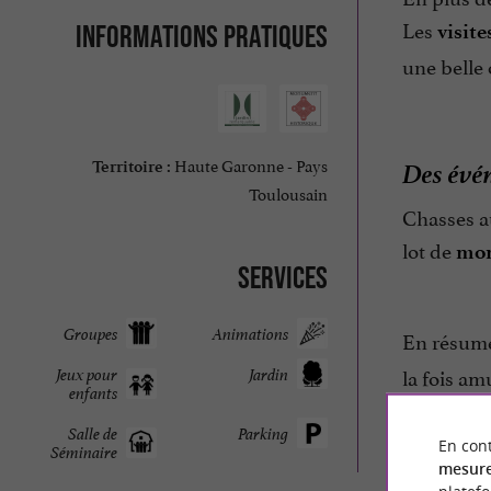
Les
Informations pratiques
visite
une belle 
Des évén
Haute Garonne - Pays
Territoire :
Toulousain
Chasses au
lot de
mom
Services
Groupes
Animations
En résum
la fois am
Jeux pour
Jardin
enfants
d'aventure
Salle de
Parking
En cont
Séminaire
mesure