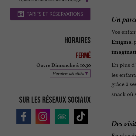
TARIFS ET RÉSERVATIONS
Un parco
Vos enfant
Horaires
,
Enigma
imaginat
Fermé
En plus d'
Ouvre Dimanche à 10:30
les enfant
Horaires détaillés
grâce à s
snack où s
Sur les réseaux sociaux
Des visi
En plus de