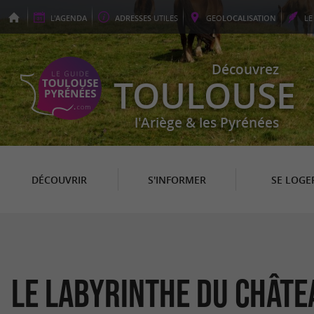
L'
AGENDA
ADRESSES
UTILES
GEO
LOCALISATION
L
Découvrez
TOULOUSE
l'Ariège & les Pyrénées
DÉCOUVRIR
S'INFORMER
SE LOGE
Le Labyrinthe du Châte