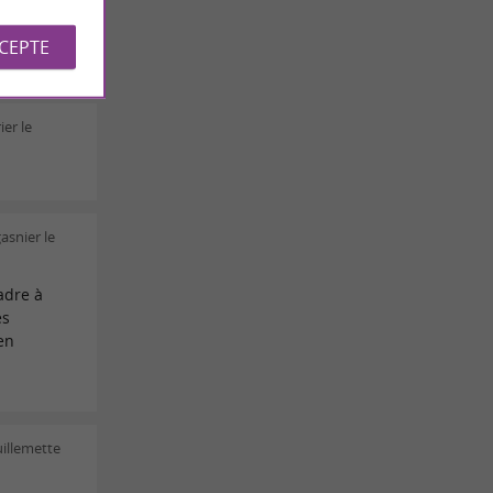
CCEPTE
ier le
asnier le
adre à
es
en
uillemette