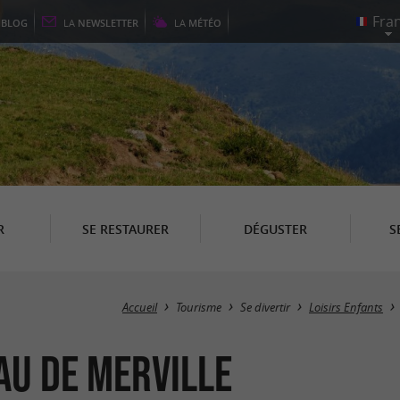
E
BLOG
LA
NEWSLETTER
LA
MÉTÉO
R
SE RESTAURER
DÉGUSTER
S
Accueil
Tourisme
Se divertir
Loisirs Enfants
au de Merville