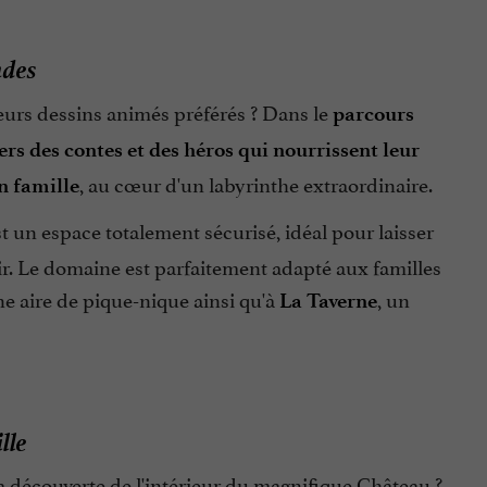
ndes
leurs dessins animés préférés ? Dans le
parcours
vers des contes et des héros qui nourrissent leur
, au cœur d'un labyrinthe extraordinaire.
n famille
t un espace totalement sécurisé, idéal pour laisser
ir. Le domaine est parfaitement adapté aux familles
e aire de pique-nique ainsi qu'à
, un
La Taverne
lle
la découverte de l'intérieur du magnifique Château ?