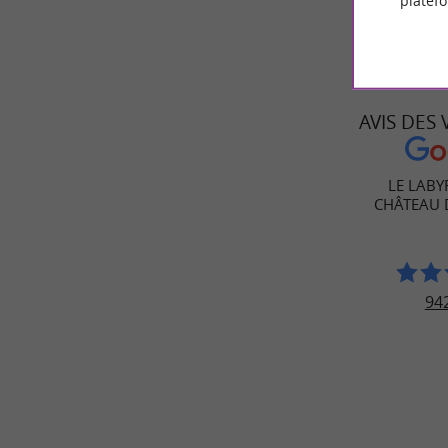
platef
AVIS DES
LE LABY
CHÂTEAU 
942