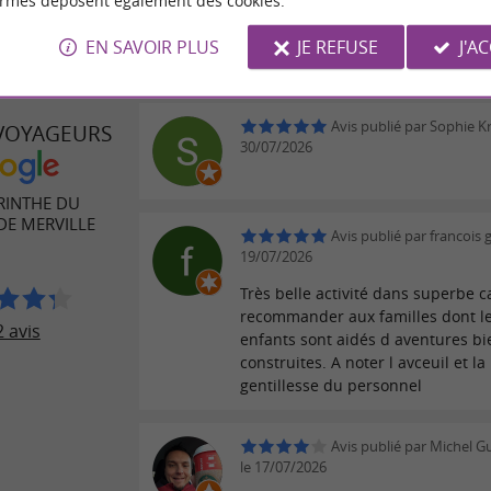
ormes déposent également des cookies.
EN SAVOIR PLUS
JE REFUSE
J'A
Avis publié par Sophie Kr
 VOYAGEURS
30/07/2026
RINTHE DU
DE MERVILLE
Avis publié par francois g
19/07/2026
Très belle activité dans superbe c
recommander aux familles dont l
 avis
enfants sont aidés d aventures bi
construites. A noter l avceuil et la
gentillesse du personnel
Avis publié par Michel G
le 17/07/2026