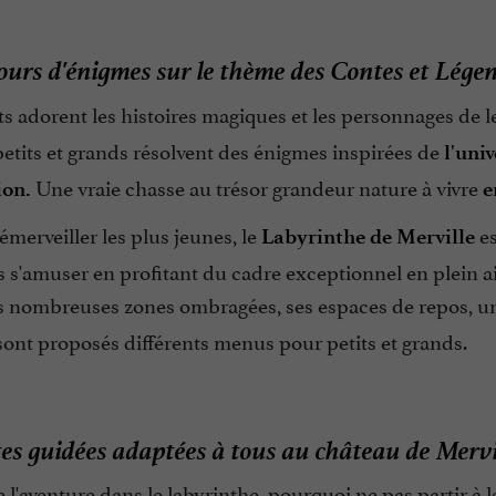
urs d'énigmes sur le thème des Contes et Lége
s adorent les histoires magiques et les personnages de 
 petits et grands résolvent des énigmes inspirées de
l'uni
Une vraie chasse au trésor grandeur nature à vivre
ion.
e
émerveiller les plus jeunes, le
es
Labyrinthe de Merville
s s'amuser en profitant du cadre exceptionnel en plein a
es nombreuses zones ombragées, ses espaces de repos, un
ont proposés différents menus pour petits et grands.
tes guidées adaptées à tous au château de Mervi
 l'aventure dans le labyrinthe, pourquoi ne pas partir à 