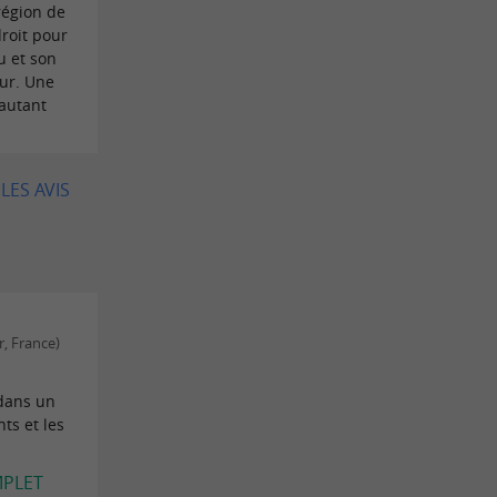
région de
roit pour
u et son
our. Une
 autant
LES AVIS
, France)
dans un
ts et les
MPLET