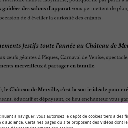
vous permettent de plonge
s guidées des salons d'apparat
occasion de d'éveiller la curiosité des enfants.
ements festifs toute l'année au Château de Mer
x œufs géantes à Pâques, Carnaval de Venise, spectacles
.
ents merveilleux à partager en famille
é,
le Château de Merville, c'est la sortie idéale pour cr
usant, éducatif et dépaysant, ce lieu enchanteur vous gar
.
inuant à naviguer, vous autorisez le dépôt de cookies tiers à des fi
 d'audience
. Certaines pages du site proposent des
vidéos
dont le